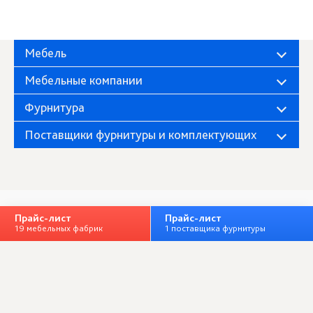
Мебель
Мебельные компании
Фурнитура
Поставщики фурнитуры и комплектующих
Прайс-лист
Прайс-лист
Фабрика «Миндаль»
О компании
19 мебельных фабрик
1 поставщика фурнитуры
Полная версия
Личный кабинет
+ Добавить организацию