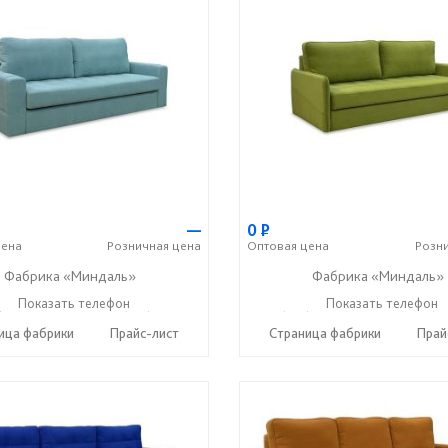
—
0
Р
ена
Розничная
цена
Оптовая
цена
Розн
Фабрика «Миндаль»
Фабрика «Миндаль»
) 630-62-82
Показать телефон
+7 (917) 638-44-17
+7 (927) 630-62-82
Показать телефон
+7 (91
☎
☎
☎
ица фабрики
Прайс-лист
Страница фабрики
Прай