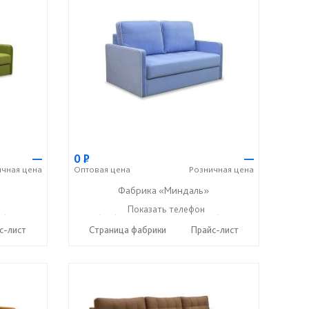
—
0
Р
—
ичная
цена
Оптовая
цена
Розничная
цена
Фабрика «Миндаль»
7) 638-44-17
+7 (927) 630-62-82
Показать телефон
+7 (917) 638-44-17
☎
☎
с-лист
Страница фабрики
Прайс-лист