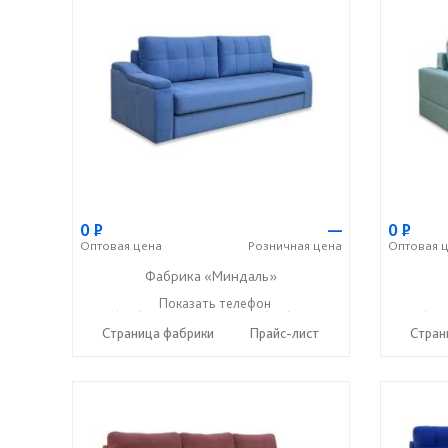
0
Р
—
0
Р
Оптовая
цена
Розничная
цена
Оптовая
ц
Фабрика «Миндаль»
+7 (927) 630-62-82
Показать телефон
+7 (917) 638-44-17
+7 (927
☎
☎
☎
Страница фабрики
Прайс-лист
Стран