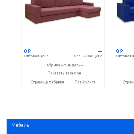
0
Р
—
0
Р
Оптовая
цена
Розничная
цена
Оптовая
ц
Фабрика «Миндаль»
+7 (927) 630-62-82
Показать телефон
+7 (917) 638-44-17
+7 (927
☎
☎
☎
Страница фабрики
Прайс-лист
Стран
Мебель