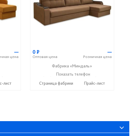
—
0
Р
—
ичная
цена
Оптовая
цена
Розничная
цена
Фабрика «Миндаль»
7) 638-44-17
+7 (927) 630-62-82
Показать телефон
+7 (917) 638-44-17
☎
☎
с-лист
Страница фабрики
Прайс-лист