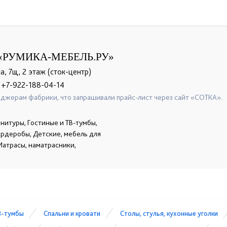
«РУМИКА-МЕБЕЛЬ.РУ»
а, 7щ, 2 этаж (сток-центр)
+7-922-188-04-14
джерам фабрики, что запрашивали прайс-лист через сайт «СОТКА».
нитуры, Гостиные и ТВ-тумбы,
гардеробы, Детские, мебель для
Матрасы, наматрасники,
В-тумбы
Спальни и кровати
Столы, стулья, кухонные уголки