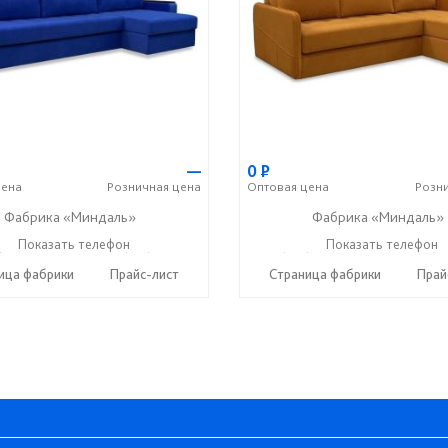
—
0
Р
ена
Розничная
цена
Оптовая
цена
Розн
Фабрика «Миндаль»
Фабрика «Миндаль»
) 630-62-82
Показать телефон
+7 (917) 638-44-17
+7 (927) 630-62-82
Показать телефон
+7 (91
☎
☎
☎
ица фабрики
Прайс-лист
Страница фабрики
Прай