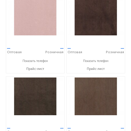
—
—
—
—
Оптовая
Розничная
Оптовая
Розничная
+7(343)256-82-55
+7(343)256-82-55
Показать телефон
Показать телефон
Прайс-лист
Прайс-лист
—
—
—
—