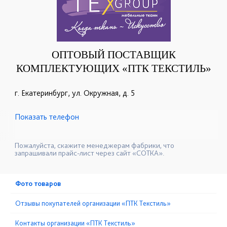
ОПТОВЫЙ ПОСТАВЩИК
КОМПЛЕКТУЮЩИХ «ПТК ТЕКСТИЛЬ»
г. Екатеринбург, ул. Окружная, д. 5
Показать телефон
+7(343)256-82-55
+7(343)256-82-65
☎
☎
+7(343)256-82-34
+7(343)295-72-56
☎
☎
Пожалуйста, скажите менеджерам фабрики, что
запрашивали прайс-лист через сайт «СОТКА».
Фото товаров
Отзывы покупателей организации «ПТК Текстиль»
Контакты организации «ПТК Текстиль»