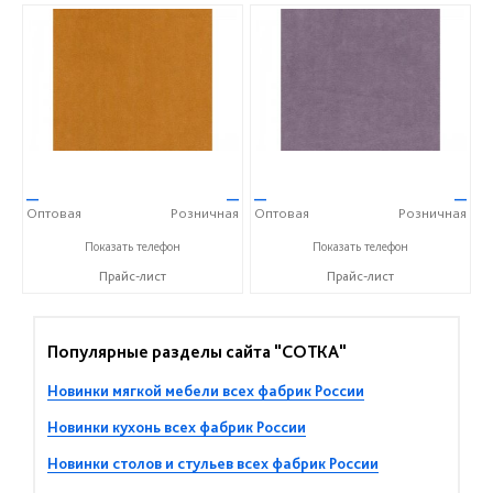
—
—
—
—
Оптовая
Розничная
Оптовая
Розничная
+7(343)256-82-55
+7(343)256-82-55
Показать телефон
Показать телефон
Прайс-лист
Прайс-лист
Популярные разделы сайта "СОТКА"
Новинки мягкой мебели всех фабрик России
Новинки кухонь всех фабрик России
Новинки столов и стульев всех фабрик России