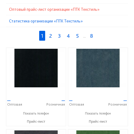
Оптовый прайс-лист организации «ПТК Текстиль»
Статистика организации «ПТК Текстиль»
1
2
3
4
5
...
8
—
—
—
—
Оптовая
Розничная
Оптовая
Розничная
+7(343)256-82-55
+7(343)256-82-55
Показать телефон
Показать телефон
Прайс-лист
Прайс-лист