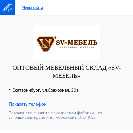
Меню сайта
2.0
ОПТОВЫЙ МЕБЕЛЬНЫЙ СКЛАД «SV-
МЕБЕЛЬ»
г. Екатеринбург, ул.Совхозная, 20а
Показать телефон
+7-909-700-70-58
+7(343)278-98-32
☎
☎
Пожалуйста, скажите менеджерам фабрики, что
запрашивали прайс-лист через сайт «СОТКА».