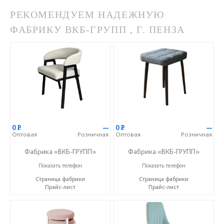
РЕКОМЕНДУЕМ НАДЕЖНУЮ
ФАБРИКУ ВКБ-ГРУПП , Г. ПЕНЗА
0
Р
—
0
Р
—
Оптовая
Розничная
Оптовая
Розничная
Фабрика «ВКБ-ГРУПП»
Фабрика «ВКБ-ГРУПП»
+7 (927) 391-50-09
+7 (927) 391-50-09
Показать телефон
Показать телефон
Страница фабрики
Страница фабрики
Прайс-лист
Прайс-лист