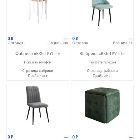
0
Р
—
0
Р
—
Оптовая
Розничная
Оптовая
Розничная
Фабрика «ВКБ-ГРУПП»
Фабрика «ВКБ-ГРУПП»
+7 (927) 391-50-09
+7 (927) 391-50-09
Показать телефон
Показать телефон
Страница фабрики
Страница фабрики
Прайс-лист
Прайс-лист
0
Р
—
0
Р
—