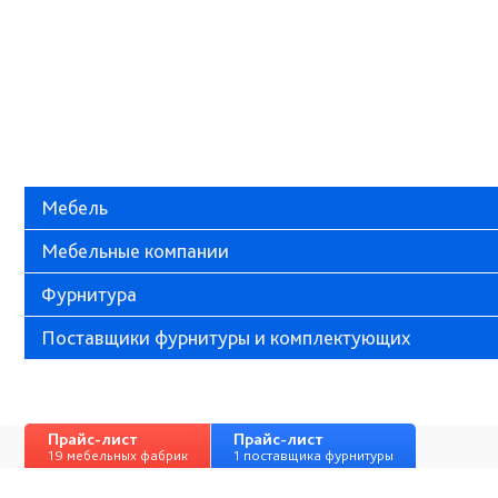
Мебель
Мебельные компании
Фурнитура
Поставщики фурнитуры и комплектующих
Прайс-лист
Прайс-лист
19 мебельных фабрик
1 поставщика фурнитуры
ООО «Мебельный клуб», ИНН 7328064833