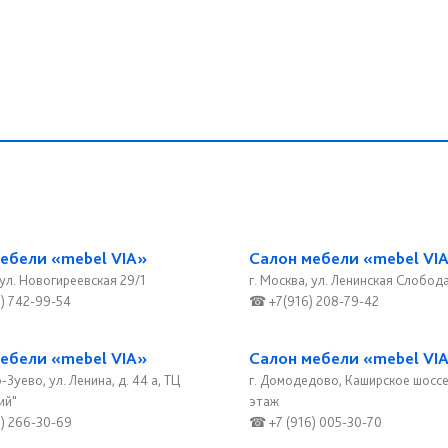
ебели «mebel VIA»
Салон мебели «mebel VI
 ул. Новогиреевская 29/1
г. Москва, ул. Ленинская Слобода
) 742-99-54
☎ +7(916) 208-79-42
ебели «mebel VIA»
Салон мебели «mebel VI
-Зуево, ул. Ленина, д. 44 а, ТЦ
г. Домодедово, Каширское шоссе, 
ий"
этаж
) 266-30-69
☎ +7 (916) 005-30-70