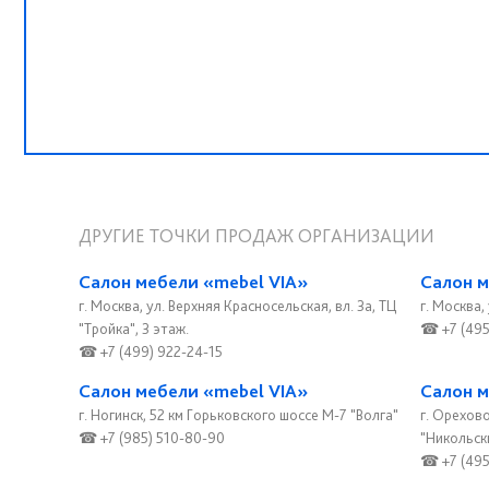
ДРУГИЕ ТОЧКИ ПРОДАЖ ОРГАНИЗАЦИИ
Салон мебели «mebel VIA»
Салон м
г. Москва, ул. Верхняя Красносельская, вл. 3а, ТЦ
г. Москва,
"Тройка", 3 этаж.
☎ +7 (495
☎ +7 (499) 922-24-15
Салон мебели «mebel VIA»
Салон м
г. Ногинск, 52 км Горьковского шоссе M-7 "Волга"
г. Орехово
☎ +7 (985) 510-80-90
"Никольск
☎ +7 (495