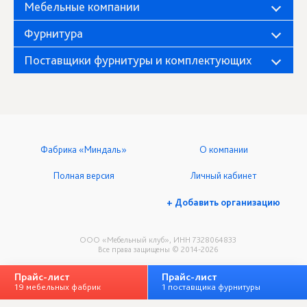
Мебельные компании
Фурнитура
Поставщики фурнитуры и комплектующих
Фабрика «Миндаль»
О компании
Полная версия
Личный кабинет
+ Добавить организацию
ООО «Мебельный клуб», ИНН 7328064833
Все права защищены © 2014-2026
Прайс-лист
Прайс-лист
19 мебельных фабрик
1 поставщика фурнитуры