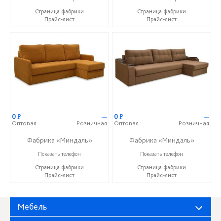
Страница фабрики
Страница фабрики
Прайс-лист
Прайс-лист
0
Р
—
0
Р
—
Оптовая
Розничная
Оптовая
Розничная
Фабрика «Миндаль»
Фабрика «Миндаль»
+7 (927) 630-62-82
+7 (927) 630-62-82
Показать телефон
Показать телефон
Страница фабрики
Страница фабрики
Прайс-лист
Прайс-лист
Мебель