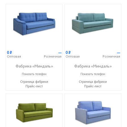
0
Р
—
0
Р
—
Оптовая
Розничная
Оптовая
Розничная
Фабрика «Миндаль»
Фабрика «Миндаль»
+7 (927) 630-62-82
+7 (927) 630-62-82
Показать телефон
Показать телефон
Страница фабрики
Страница фабрики
Прайс-лист
Прайс-лист