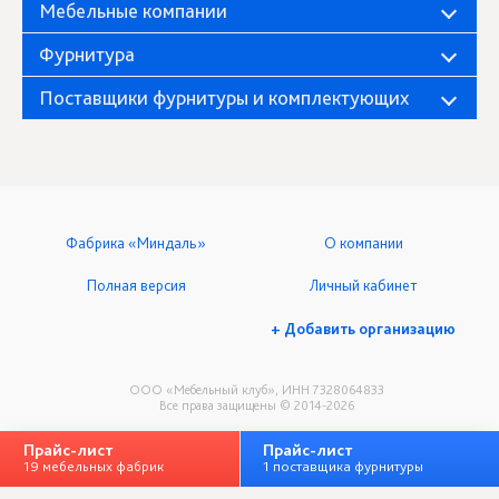
Мебельные компании
Фурнитура
Поставщики фурнитуры и комплектующих
Фабрика «Миндаль»
О компании
Полная версия
Личный кабинет
+ Добавить организацию
ООО «Мебельный клуб», ИНН 7328064833
Все права защищены © 2014-2026
Прайс-лист
Прайс-лист
19 мебельных фабрик
1 поставщика фурнитуры