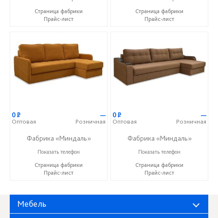
Страница фабрики
Страница фабрики
Прайс-лист
Прайс-лист
0
Р
—
0
Р
—
Оптовая
Розничная
Оптовая
Розничная
Фабрика «Миндаль»
Фабрика «Миндаль»
+7 (927) 630-62-82
+7 (927) 630-62-82
Показать телефон
Показать телефон
Страница фабрики
Страница фабрики
Прайс-лист
Прайс-лист
Мебель