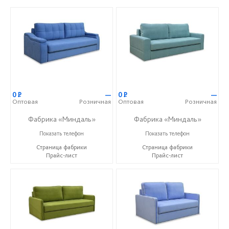
0
Р
—
0
Р
—
Оптовая
Розничная
Оптовая
Розничная
Фабрика «Миндаль»
Фабрика «Миндаль»
+7 (927) 630-62-82
+7 (927) 630-62-82
Показать телефон
Показать телефон
Страница фабрики
Страница фабрики
Прайс-лист
Прайс-лист