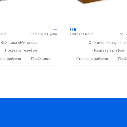
—
0
Р
ена
Розничная
цена
Оптовая
цена
Розн
Фабрика «Миндаль»
Фабрика «Миндаль»
) 630-62-82
Показать телефон
+7 (917) 638-44-17
+7 (927) 630-62-82
Показать телефон
+7 (91
☎
☎
☎
ица фабрики
Прайс-лист
Страница фабрики
Прай