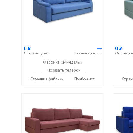
0
Р
—
0
Р
Оптовая
цена
Розничная
цена
Оптовая
ц
Фабрика «Миндаль»
+7 (927) 630-62-82
Показать телефон
+7 (917) 638-44-17
+7 (927
☎
☎
☎
Страница фабрики
Прайс-лист
Стран