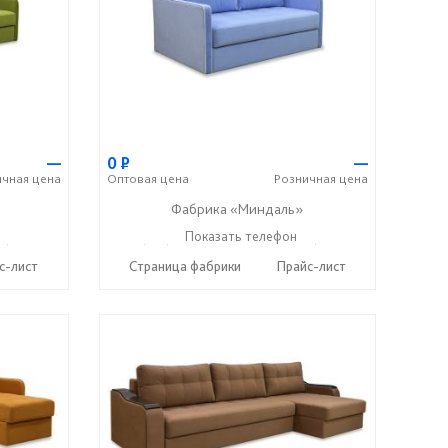
—
0
Р
—
ичная
цена
Оптовая
цена
Розничная
цена
Фабрика «Миндаль»
7) 638-44-17
+7 (927) 630-62-82
Показать телефон
+7 (917) 638-44-17
☎
☎
с-лист
Страница фабрики
Прайс-лист