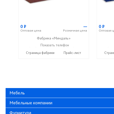
0
Р
—
0
Р
Оптовая
цена
Розничная
цена
Оптовая
ц
Фабрика «Миндаль»
+7 (927) 630-62-82
Показать телефон
+7 (917) 638-44-17
+7 (927
☎
☎
☎
Страница фабрики
Прайс-лист
Стран
Мебель
Мебельные компании
Фурнитура