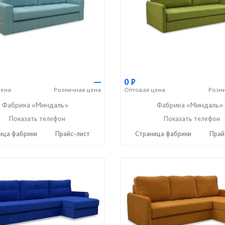
—
0
Р
ена
Розничная
цена
Оптовая
цена
Розн
Фабрика «Миндаль»
Фабрика «Миндаль»
) 630-62-82
Показать телефон
+7 (917) 638-44-17
+7 (927) 630-62-82
Показать телефон
+7 (91
☎
☎
☎
ица фабрики
Прайс-лист
Страница фабрики
Прай