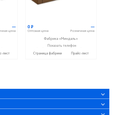
—
0
Р
—
ичная
цена
Оптовая
цена
Розничная
цена
Фабрика «Миндаль»
7) 638-44-17
+7 (927) 630-62-82
Показать телефон
+7 (917) 638-44-17
☎
☎
с-лист
Страница фабрики
Прайс-лист