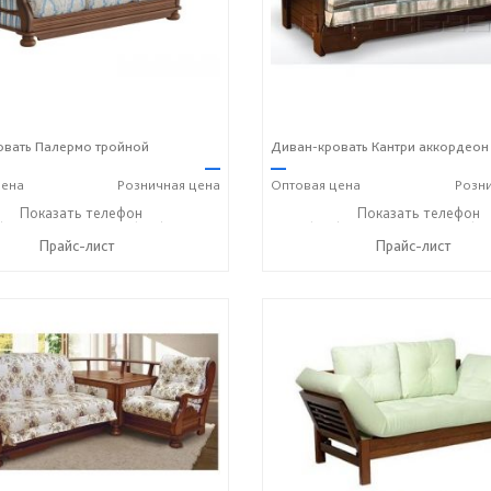
овать Палермо тройной
Диван-кровать Кантри аккордеон
—
—
ена
Розничная
цена
Оптовая
цена
Розн
) 357-13-00
Показать телефон
+7 (916) 406-57-50
+7 (495) 357-13-00
Показать телефон
+7 (91
☎
☎
☎
Прайс-лист
Прайс-лист