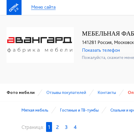
Меню сайта
2.0
МЕБЕЛЬНАЯ ФАБ
141281 Россия, Московска
Показать телефон
+7 (495) 357-13-00
☎
Пожалуйста, скажите мене
Фото мебели
Отзывы покупателей
Контакты
Оп
Мягкая мебель
Гостиные и ТВ-тумбы
Спальни и к
Страница:
1
2
3
4