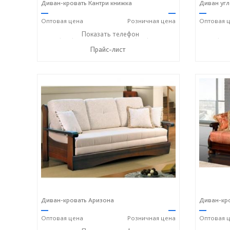
Диван-кровать Кантри книжка
Диван уг
—
—
—
Оптовая
цена
Розничная
цена
Оптовая
ц
+7 (495) 357-13-00
Показать телефон
+7 (916) 406-57-50
+7 (495
☎
☎
☎
Прайс-лист
Диван-кровать Аризона
Диван-кро
—
—
—
Оптовая
цена
Розничная
цена
Оптовая
ц