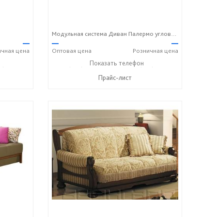
Модульная система Диван Палермо угловой М
—
—
—
ичная
цена
Оптовая
цена
Розничная
цена
6) 406-57-50
+7 (495) 357-13-00
Показать телефон
+7 (916) 406-57-50
☎
☎
Прайс-лист