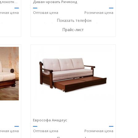
Диван-кровать с деревянными подлокотниками Невада
Диван-кровать Ричмонд
—
—
—
ичная
цена
Оптовая
цена
Розничная
цена
6) 406-57-50
+7 (495) 357-13-00
Показать телефон
+7 (916) 406-57-50
☎
☎
Прайс-лист
Еврософа Амадеус
—
—
—
ичная
цена
Оптовая
цена
Розничная
цена