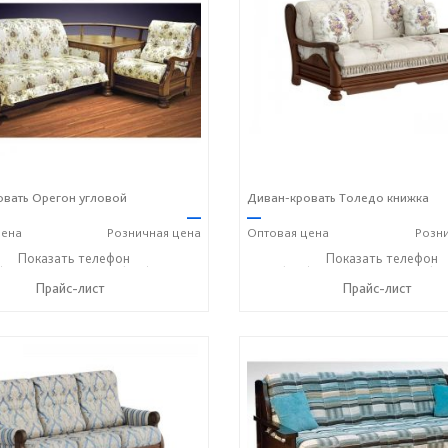
вать Орегон угловой
Диван-кровать Толедо книжка
—
—
ена
Розничная
цена
Оптовая
цена
Розн
) 357-13-00
Показать телефон
+7 (916) 406-57-50
+7 (495) 357-13-00
Показать телефон
+7 (91
☎
☎
☎
Прайс-лист
Прайс-лист