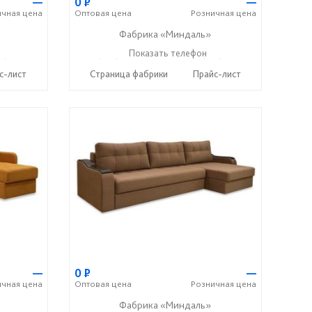
—
0
Р
—
ичная
цена
Оптовая
цена
Розничная
цена
Фабрика «Миндаль»
7) 638-44-17
+7 (927) 630-62-82
Показать телефон
+7 (917) 638-44-17
☎
☎
с-лист
Страница фабрики
Прайс-лист
—
0
Р
—
ичная
цена
Оптовая
цена
Розничная
цена
Фабрика «Миндаль»