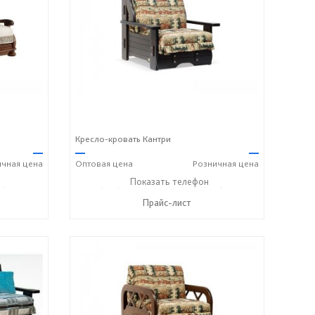
Кресло-кровать Кантри
—
—
—
ичная
цена
Оптовая
цена
Розничная
цена
6) 406-57-50
+7 (495) 357-13-00
Показать телефон
+7 (916) 406-57-50
☎
☎
Прайс-лист