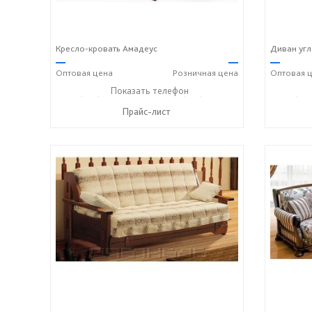
Кресло-кровать Амадеус
Диван уг
—
—
—
Оптовая
цена
Розничная
цена
Оптовая
ц
+7 (495) 357-13-00
Показать телефон
+7 (916) 406-57-50
+7 (495
☎
☎
☎
Прайс-лист