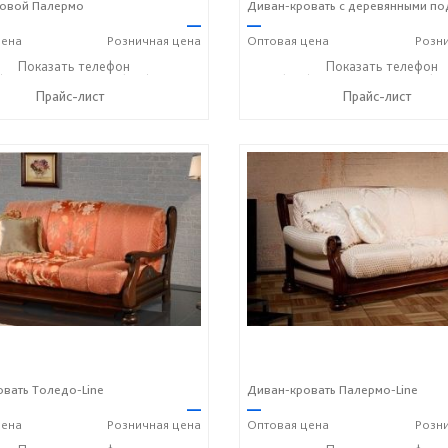
ловой Палермо
—
—
ена
Розничная
цена
Оптовая
цена
Розн
) 357-13-00
Показать телефон
+7 (916) 406-57-50
+7 (495) 357-13-00
Показать телефон
+7 (91
☎
☎
☎
Прайс-лист
Прайс-лист
вать Толедо-Line
Диван-кровать Палермо-Line
—
—
ена
Розничная
цена
Оптовая
цена
Розн