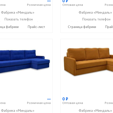
—
0
Р
ена
Розничная
цена
Оптовая
цена
Розн
Фабрика «Миндаль»
Фабрика «Миндаль»
) 630-62-82
Показать телефон
+7 (917) 638-44-17
+7 (927) 630-62-82
Показать телефон
+7 (91
☎
☎
☎
ица фабрики
Прайс-лист
Страница фабрики
Прай
—
0
Р
ена
Розничная
цена
Оптовая
цена
Розн
Фабрика «Миндаль»
Фабрика «Миндаль»