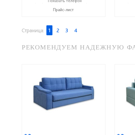
+7 (495) 357-13-00
Показать телефон
+7 (916) 406-57-50
+7 (495
☎
☎
☎
Прайс-лист
Страница:
1
2
3
4
РЕКОМЕНДУЕМ НАДЕЖНУЮ ФАБ