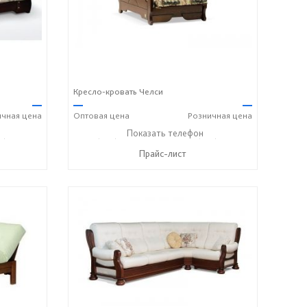
Кресло-кровать Челси
—
—
—
ичная
цена
Оптовая
цена
Розничная
цена
6) 406-57-50
+7 (495) 357-13-00
Показать телефон
+7 (916) 406-57-50
☎
☎
Прайс-лист