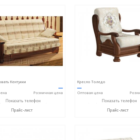
вать Кентукки
Кресло Толедо
—
—
ена
Розничная
цена
Оптовая
цена
Розн
) 357-13-00
Показать телефон
+7 (916) 406-57-50
+7 (495) 357-13-00
Показать телефон
+7 (91
☎
☎
☎
Прайс-лист
Прайс-лист