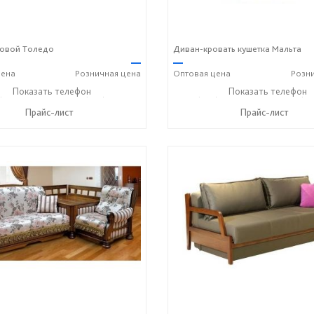
ловой Толедо
Диван-кровать кушетка Мальта
—
—
ена
Розничная
цена
Оптовая
цена
Розн
) 357-13-00
Показать телефон
+7 (916) 406-57-50
+7 (495) 357-13-00
Показать телефон
+7 (91
☎
☎
☎
Прайс-лист
Прайс-лист