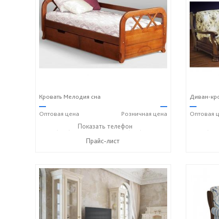
Кровать Мелодия сна
Диван-кро
—
—
—
Оптовая
цена
Розничная
цена
Оптовая
ц
+7 (495) 357-13-00
Показать телефон
+7 (916) 406-57-50
+7 (495
☎
☎
☎
Прайс-лист