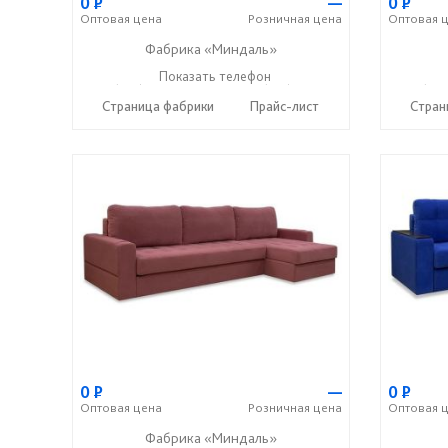
0
Р
—
0
Р
Оптовая
цена
Розничная
цена
Оптовая
ц
Фабрика «Миндаль»
+7 (927) 630-62-82
Показать телефон
+7 (917) 638-44-17
+7 (927
☎
☎
☎
Страница фабрики
Прайс-лист
Стран
0
Р
—
0
Р
Оптовая
цена
Розничная
цена
Оптовая
ц
Фабрика «Миндаль»