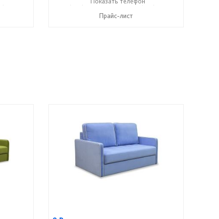
6) 406-57-50
+7 (495) 357-13-00
Показать телефон
+7 (916) 406-57-50
☎
☎
Прайс-лист