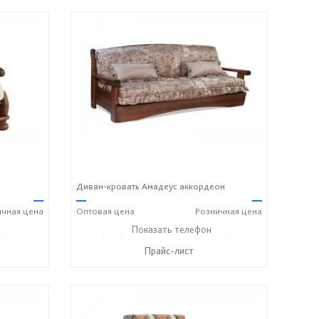
Диван-кровать Амадеус аккордеон
—
—
—
ичная
цена
Оптовая
цена
Розничная
цена
6) 406-57-50
+7 (495) 357-13-00
Показать телефон
+7 (916) 406-57-50
☎
☎
Прайс-лист