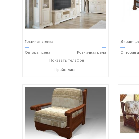
Гостиная стенка
Диван-кр
—
—
—
Оптовая
цена
Розничная
цена
Оптовая
ц
+7 (495) 357-13-00
Показать телефон
+7 (916) 406-57-50
+7 (495
☎
☎
☎
Прайс-лист