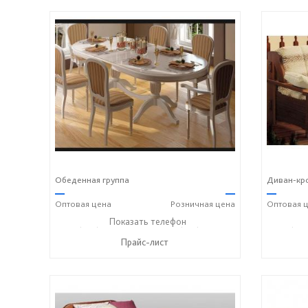
Обеденная группа
Диван-кро
—
—
—
Оптовая
цена
Розничная
цена
Оптовая
ц
+7 (495) 357-13-00
Показать телефон
+7 (916) 406-57-50
+7 (495
☎
☎
☎
Прайс-лист