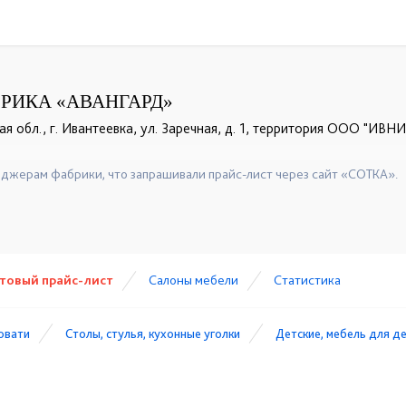
РИКА «АВАНГАРД»
я обл., г. Ивантеевка, ул. Заречная, д. 1, территория ООО "ИВН
+7 (916) 406-57-50
☎
джерам фабрики, что запрашивали прайс-лист через сайт «СОТКА».
товый прайс-лист
Cалоны мебели
Статистика
ровати
Столы, стулья, кухонные уголки
Детские, мебель для д