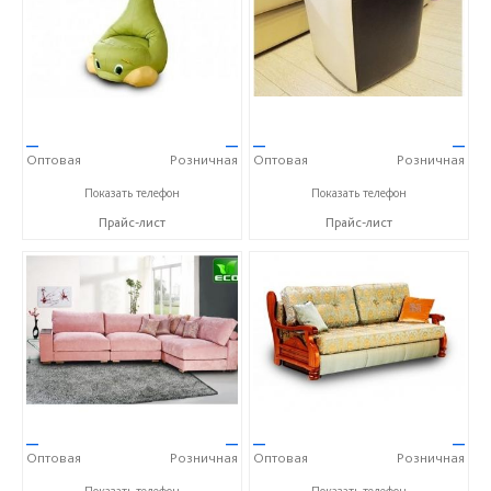
—
—
—
—
Оптовая
Розничная
Оптовая
Розничная
+7 (968) 793-83-07
+7 (968) 793-83-07
Показать телефон
Показать телефон
Прайс-лист
Прайс-лист
—
—
—
—
Оптовая
Розничная
Оптовая
Розничная
+7 (968) 793-83-07
+7 (968) 793-83-07