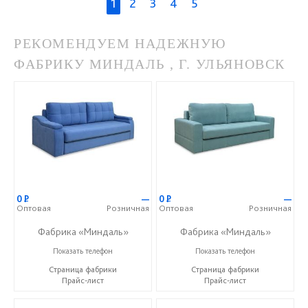
1
2
3
4
5
РЕКОМЕНДУЕМ НАДЕЖНУЮ
ФАБРИКУ МИНДАЛЬ , Г. УЛЬЯНОВСК
0
Р
—
0
Р
—
Оптовая
Розничная
Оптовая
Розничная
Фабрика «Миндаль»
Фабрика «Миндаль»
+7 (927) 630-62-82
+7 (927) 630-62-82
Показать телефон
Показать телефон
Страница фабрики
Страница фабрики
Прайс-лист
Прайс-лист