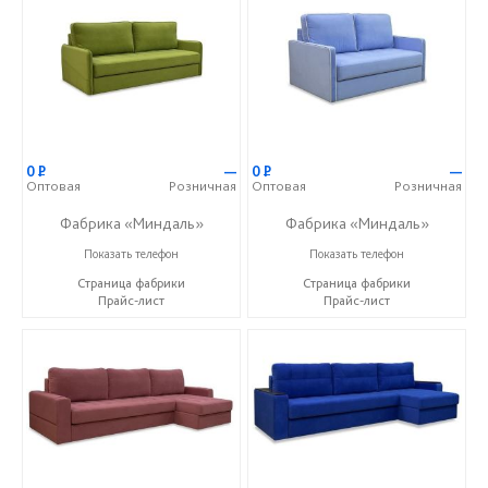
0
Р
—
0
Р
—
Оптовая
Розничная
Оптовая
Розничная
Фабрика «Миндаль»
Фабрика «Миндаль»
+7 (927) 630-62-82
+7 (927) 630-62-82
Показать телефон
Показать телефон
Страница фабрики
Страница фабрики
Прайс-лист
Прайс-лист