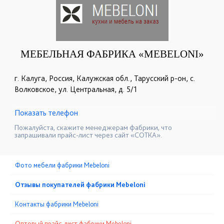
МЕБЕЛЬНАЯ ФАБРИКА «MEBELONI»
г. Калуга, Россия, Калужская обл., Тарусский р-он, с.
Волковское, ул. Центральная, д. 5/1
Показать телефон
+7 (916) 804-86-00
+7 (926) 192-07-74
☎
☎
Пожалуйста, скажите менеджерам фабрики, что
запрашивали прайс-лист через сайт «СОТКА».
Фото мебели фабрики Mebeloni
Отзывы покупателей фабрики Mebeloni
Контакты фабрики Mebeloni
Оптовый прайс-лист фабрики Mebeloni