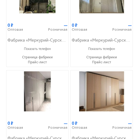
0
Р
—
0
Р
—
Оптовая
Розничная
Оптовая
Розничная
Фабрика «Меркурий-Сурский»
Фабрика «Меркурий-Сурский»
+7 (8415) 73-05-06
+7 (8415) 73-05-06
Показать телефон
Показать телефон
Страница фабрики
Страница фабрики
Прайс-лист
Прайс-лист
0
Р
—
0
Р
—
Оптовая
Розничная
Оптовая
Розничная
Фабрика «Меркурий-Сурский»
Фабрика «Меркурий-Сурский»