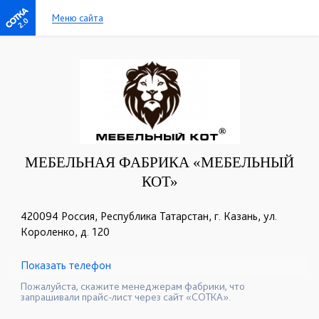
Меню сайта
2.0
МЕБЕЛЬНАЯ ФАБРИКА «МЕБЕЛЬНЫЙ
КОТ»
420094 Россия, Республика Татарстан, г. Казань, ул.
Короленко, д. 120
Показать телефон
+7 (8432) 59-49-97
☎
Пожалуйста, скажите менеджерам фабрики, что
запрашивали прайс-лист через сайт «СОТКА».