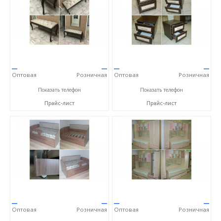
—
—
—
—
Оптовая
Розничная
Оптовая
Розничная
+7 (8432) 59-49-97
+7 (8432) 59-49-97
Показать телефон
Показать телефон
Прайс-лист
Прайс-лист
—
—
—
—
Оптовая
Розничная
Оптовая
Розничная