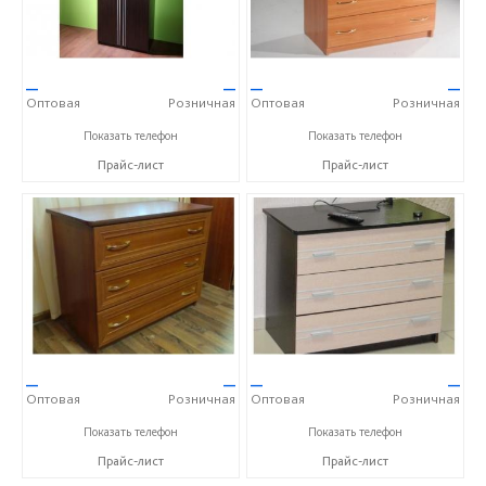
—
—
—
—
Оптовая
Розничная
Оптовая
Розничная
+7 (8432) 59-49-97
+7 (8432) 59-49-97
Показать телефон
Показать телефон
Прайс-лист
Прайс-лист
—
—
—
—
Оптовая
Розничная
Оптовая
Розничная
+7 (8432) 59-49-97
+7 (8432) 59-49-97
Показать телефон
Показать телефон
Прайс-лист
Прайс-лист