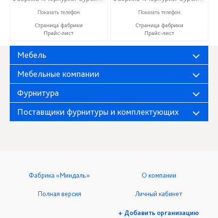
+7 (8415) 73-05-06
+7 (8415) 73-05-06
Показать телефон
Показать телефон
Страница фабрики
Страница фабрики
Прайс-лист
Прайс-лист
Мебель
Мебельные компании
Фурнитура
Поставщики фурнитуры и комплектующих
Фабрика «Миндаль»
О компании
Полная версия
Личный кабинет
+ Добавить организацию