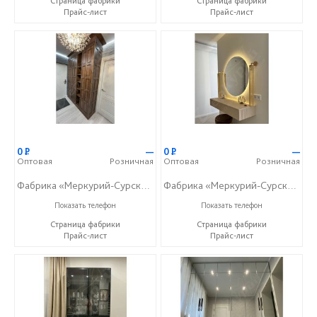
Страница фабрики
Страница фабрики
Прайс-лист
Прайс-лист
0
Р
—
0
Р
—
Оптовая
Розничная
Оптовая
Розничная
Фабрика «Меркурий-Сурский»
Фабрика «Меркурий-Сурский»
+7 (8415) 73-05-06
+7 (8415) 73-05-06
Показать телефон
Показать телефон
Страница фабрики
Страница фабрики
Прайс-лист
Прайс-лист