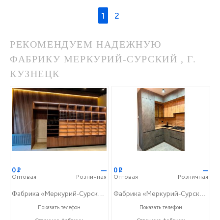
1
2
РЕКОМЕНДУЕМ НАДЕЖНУЮ
ФАБРИКУ МЕРКУРИЙ-СУРСКИЙ , Г.
КУЗНЕЦК
0
Р
—
0
Р
—
Оптовая
Розничная
Оптовая
Розничная
Фабрика «Меркурий-Сурский»
Фабрика «Меркурий-Сурский»
+7 (8415) 73-05-06
+7 (8415) 73-05-06
Показать телефон
Показать телефон