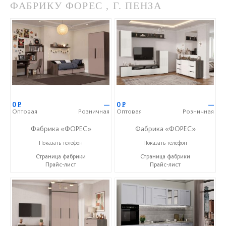
ФАБРИКУ ФОРЕС , Г. ПЕНЗА
0
Р
—
0
Р
—
Оптовая
Розничная
Оптовая
Розничная
Фабрика «ФОРЕС»
Фабрика «ФОРЕС»
+7 (8412) 73-85-16
+7 (8412) 73-85-16
Показать телефон
Показать телефон
Страница фабрики
Страница фабрики
Прайс-лист
Прайс-лист