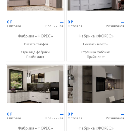
0
Р
—
0
Р
—
Оптовая
Розничная
Оптовая
Розничная
Фабрика «ФОРЕС»
Фабрика «ФОРЕС»
+7 (8412) 73-85-16
+7 (8412) 73-85-16
Показать телефон
Показать телефон
Страница фабрики
Страница фабрики
Прайс-лист
Прайс-лист
0
Р
—
0
Р
—
Оптовая
Розничная
Оптовая
Розничная
Фабрика «ФОРЕС»
Фабрика «ФОРЕС»