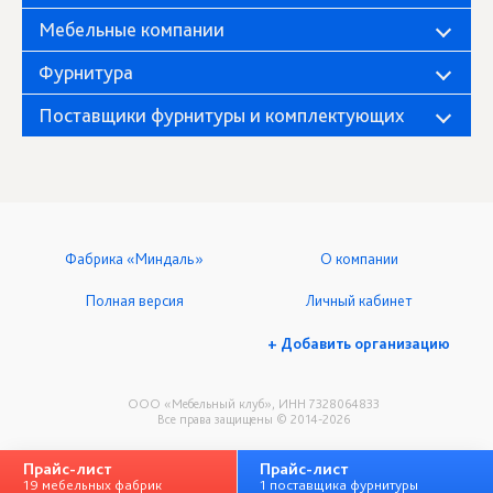
Мебельные компании
Фурнитура
Поставщики фурнитуры и комплектующих
Фабрика «Миндаль»
О компании
Полная версия
Личный кабинет
+ Добавить организацию
ООО «Мебельный клуб», ИНН 7328064833
Все права защищены © 2014-2026
Прайс-лист
Прайс-лист
19 мебельных фабрик
1 поставщика фурнитуры