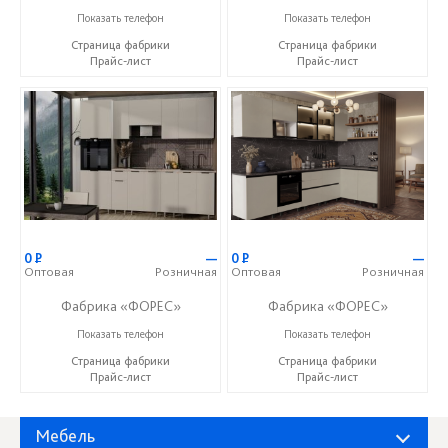
+7 (8412) 73-85-16
+7 (8412) 73-85-16
Показать телефон
Показать телефон
Страница фабрики
Страница фабрики
Прайс-лист
Прайс-лист
0
Р
—
0
Р
—
Оптовая
Розничная
Оптовая
Розничная
Фабрика «ФОРЕС»
Фабрика «ФОРЕС»
+7 (8412) 73-85-16
+7 (8412) 73-85-16
Показать телефон
Показать телефон
Страница фабрики
Страница фабрики
Прайс-лист
Прайс-лист
Мебель