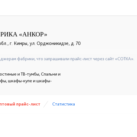
РИКА «АНКОР»
бл., г. Кимры, ул. Орджоникидзе, д. 70
+7 (4822) 34-21-22
☎
джерам фабрики, что запрашивали прайс-лист через сайт «СОТКА».
остиные и ТВ-тумбы, Спальни и
афы, шкафы-купе и шкафы-
птовый прайс-лист
Статистика