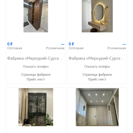
0
Р
—
0
Р
—
Оптовая
Розничная
Оптовая
Розничная
Фабрика «Меркурий-Сурский»
Фабрика «Меркурий-Сурский»
+7 (8415) 73-05-06
+7 (8415) 73-05-06
Показать телефон
Показать телефон
Страница фабрики
Страница фабрики
Прайс-лист
Прайс-лист