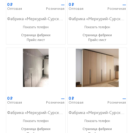
0
Р
—
0
Р
—
Оптовая
Розничная
Оптовая
Розничная
Фабрика «Меркурий-Сурский»
Фабрика «Меркурий-Сурский»
+7 (8415) 73-05-06
+7 (8415) 73-05-06
Показать телефон
Показать телефон
Страница фабрики
Страница фабрики
Прайс-лист
Прайс-лист
0
Р
—
0
Р
—
Оптовая
Розничная
Оптовая
Розничная
Фабрика «Меркурий-Сурский»
Фабрика «Меркурий-Сурский»
+7 (8415) 73-05-06
+7 (8415) 73-05-06
Показать телефон
Показать телефон
Страница фабрики
Страница фабрики