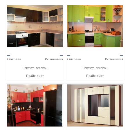
—
—
—
—
Оптовая
Розничная
Оптовая
Розничная
+7 (905) 604-65-94
+7 (905) 604-65-94
Показать телефон
Показать телефон
Прайс-лист
Прайс-лист