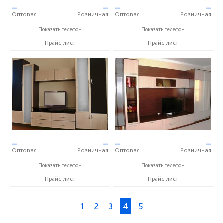
—
—
—
—
Оптовая
Розничная
Оптовая
Розничная
+7 (905) 604-65-94
+7 (905) 604-65-94
Показать телефон
Показать телефон
Прайс-лист
Прайс-лист
—
—
—
—
Оптовая
Розничная
Оптовая
Розничная
+7 (905) 604-65-94
+7 (905) 604-65-94
Показать телефон
Показать телефон
Прайс-лист
Прайс-лист
1
2
3
4
5