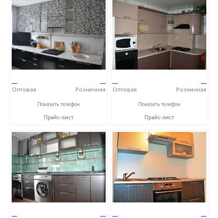
—
—
—
—
Оптовая
Розничная
Оптовая
Розничная
+7 (905) 604-65-94
+7 (905) 604-65-94
Показать телефон
Показать телефон
Прайс-лист
Прайс-лист
—
—
—
—