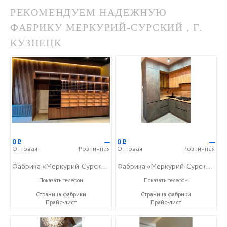
РЕКОМЕНДУЕМ НАДЕЖНУЮ
ФАБРИКУ МЕРКУРИЙ-СУРСКИЙ , Г.
КУЗНЕЦК
0
Р
—
0
Р
—
Оптовая
Розничная
Оптовая
Розничная
Фабрика «Меркурий-Сурский»
Фабрика «Меркурий-Сурский»
+7 (8415) 73-05-06
+7 (8415) 73-05-06
Показать телефон
Показать телефон
Страница фабрики
Страница фабрики
Прайс-лист
Прайс-лист