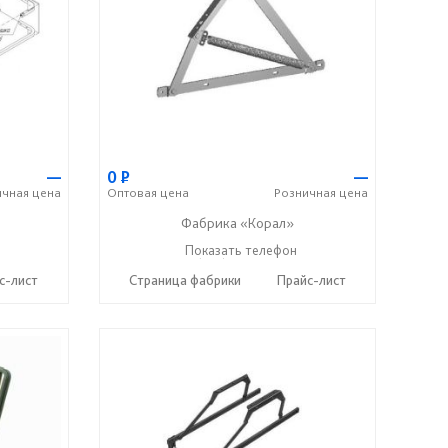
—
0
Р
—
ичная
цена
Оптовая
цена
Розничная
цена
Фабрика «Корал»
+7 (937) 664-88-00
Показать телефон
☎
с-лист
Страница фабрики
Прайс-лист