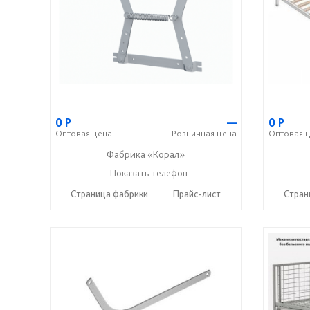
0
Р
—
0
Р
Оптовая
цена
Розничная
цена
Оптовая
ц
Фабрика «Корал»
+7 (937) 664-88-00
Показать телефон
☎
Страница фабрики
Прайс-лист
Стран