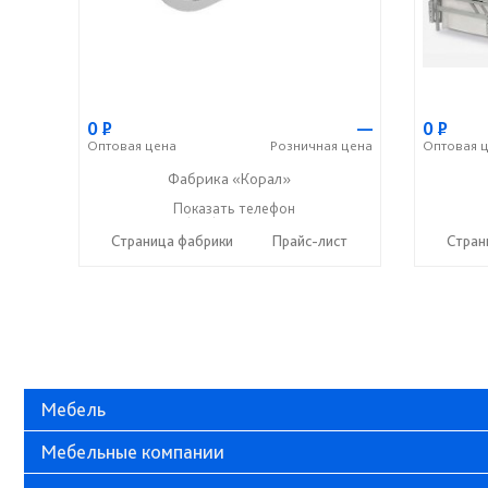
0
Р
—
0
Р
Оптовая
цена
Розничная
цена
Оптовая
ц
Фабрика «Корал»
+7 (937) 664-88-00
Показать телефон
☎
Страница фабрики
Прайс-лист
Стран
Мебель
Мебельные компании