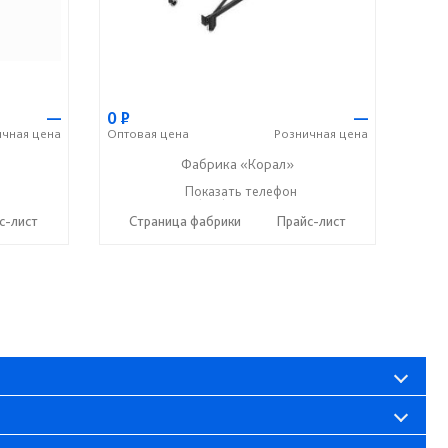
—
0
Р
—
ичная
цена
Оптовая
цена
Розничная
цена
Фабрика «Корал»
+7 (937) 664-88-00
Показать телефон
☎
с-лист
Страница фабрики
Прайс-лист