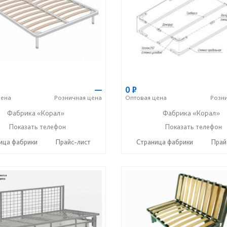
—
0
Р
ена
Розничная
цена
Оптовая
цена
Розн
Фабрика «Корал»
Фабрика «Корал»
+7 (937) 664-88-00
Показать телефон
+7 (937) 664-88-00
Показать телефон
☎
☎
ица фабрики
Прайс-лист
Страница фабрики
Прай