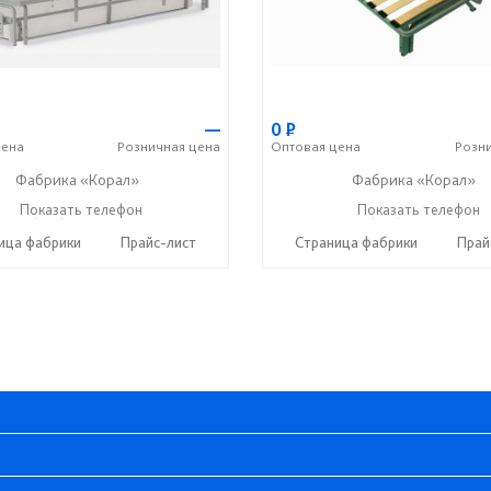
—
0
Р
ена
Розничная
цена
Оптовая
цена
Розн
Фабрика «Корал»
Фабрика «Корал»
+7 (937) 664-88-00
Показать телефон
+7 (937) 664-88-00
Показать телефон
☎
☎
ица фабрики
Прайс-лист
Страница фабрики
Прай