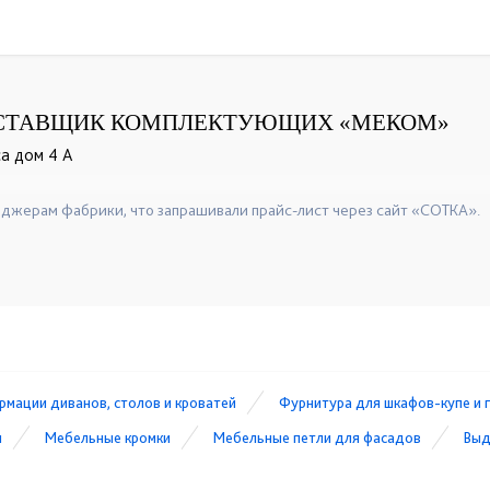
СТАВЩИК КОМПЛЕКТУЮЩИХ «МЕКОМ»
са дом 4 А
+7(8332)58-68-10
+7(8332)58-68-30
+7(8332)58-68-20
☎
☎
джерам фабрики, что запрашивали прайс-лист через сайт «СОТКА».
рмации диванов, столов и кроватей
Фурнитура для шкафов-купе и 
и
Мебельные кромки
Мебельные петли для фасадов
Выд