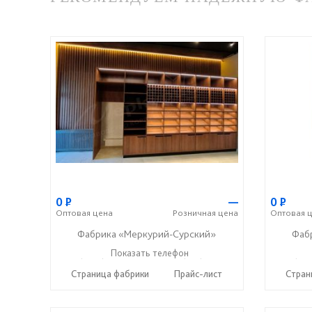
0
Р
—
0
Р
Оптовая
цена
Розничная
цена
Оптовая
ц
Фабрика «Меркурий-Сурский»
Фаб
+7 (8415) 73-05-06
Показать телефон
+7 (937) 400-89-79
+7 (841
☎
☎
☎
Страница фабрики
Прайс-лист
Стран