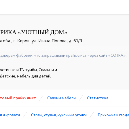
БРИКА «УЮТНЫЙ ДОМ»
обл., г. Киров, ул. Ивана Попова, д. 61/3
+7 (8332) 41-72-00
+7 (8332) 56-12-08
+7 (8332) 56-0
☎
☎
☎
джерам фабрики, что запрашивали прайс-лист через сайт «СОТКА».
остиные и ТВ-тумбы, Спальни и
 Детские, мебель для детей,
товый прайс-лист
Cалоны мебели
Статистика
и и кровати
Столы, стулья, кухонные уголки
Прихожие и гард