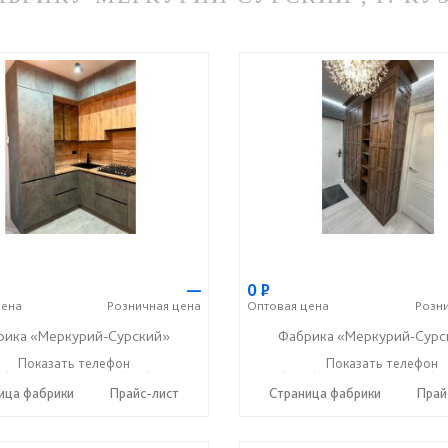
—
0
Р
ена
Розничная
цена
Оптовая
цена
Розн
рика «Меркурий-Сурский»
Фабрика «Меркурий-Сурс
5) 73-05-06
Показать телефон
+7 (937) 400-89-79
+7 (8415) 73-05-06
Показать телефон
+7 (9
☎
☎
☎
ица фабрики
Прайс-лист
Страница фабрики
Прай