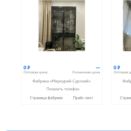
0
Р
—
0
Р
Оптовая
цена
Розничная
цена
Оптовая
ц
Фабрика «Меркурий-Сурский»
Фаб
+7 (8415) 73-05-06
Показать телефон
+7 (937) 400-89-79
+7 (841
☎
☎
☎
Страница фабрики
Прайс-лист
Стран