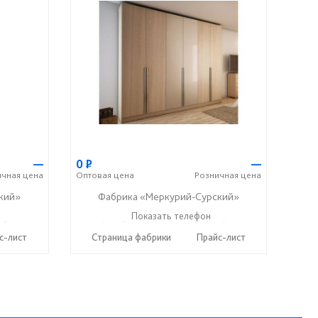
—
0
Р
—
ичная
цена
Оптовая
цена
Розничная
цена
кий»
Фабрика «Меркурий-Сурский»
37) 400-89-79
+7 (8415) 73-05-06
Показать телефон
+7 (937) 400-89-79
☎
☎
с-лист
Страница фабрики
Прайс-лист