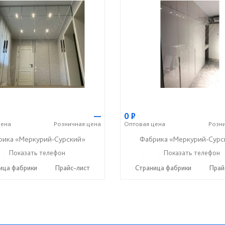
—
0
Р
ена
Розничная
цена
Оптовая
цена
Розн
рика «Меркурий-Сурский»
Фабрика «Меркурий-Сурс
5) 73-05-06
Показать телефон
+7 (937) 400-89-79
+7 (8415) 73-05-06
Показать телефон
+7 (9
☎
☎
☎
ица фабрики
Прайс-лист
Страница фабрики
Прай