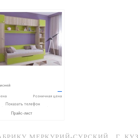
исней
—
ена
Розничная
цена
2) 41-75-00
Показать телефон
+7 (8332) 41-72-00
☎
Прайс-лист
РИКУ МЕРКУРИЙ-СУРСКИЙ , Г. КУ