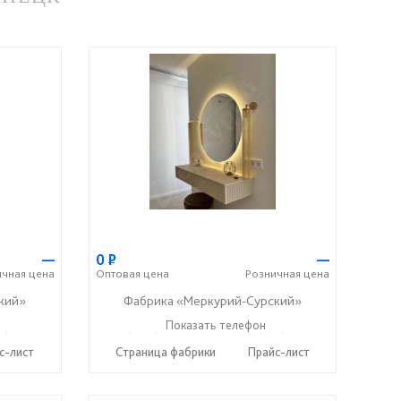
—
0
Р
—
ичная
цена
Оптовая
цена
Розничная
цена
кий»
Фабрика «Меркурий-Сурский»
37) 400-89-79
+7 (8415) 73-05-06
Показать телефон
+7 (937) 400-89-79
☎
☎
с-лист
Страница фабрики
Прайс-лист