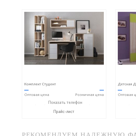
Комплект Студент
Детская Д
—
—
—
Оптовая
цена
Розничная
цена
Оптовая
ц
+7 (8332) 41-75-00
Показать телефон
+7 (8332) 41-72-00
+7 (833
☎
☎
☎
Прайс-лист
РЕКОМЕНДУЕМ НАДЕЖНУЮ ФАБ