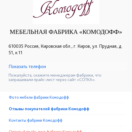
МЕБЕЛЬНАЯ ФАБРИКА «КОМОДОФФ»
610035 Россия, Кировская обл., г. Киров, ул. Прудная, д.
51, к.11
Показать телефон
+7 (922) 995-56-02
☎
Пожалуйста, скажите менеджерам фабрики, что
запрашивали прайс-лист через сайт «СОТКА».
Фото мебели фабрики Комодофф
Отзывы покупателей фабрики Комодофф
Контакты фабрики Комодофф
Оптовый прайс-лист фабрики Комодофф