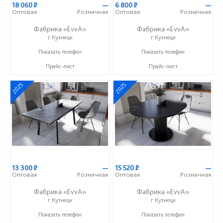
18 060
Р
—
6 800
Р
—
Оптовая
Розничная
Оптовая
Розничная
Фабрика «EvvA»
Фабрика «EvvA»
г.Кузнецк
г.Кузнецк
+7 (996) 247-97-09
+7 (996) 247-97-09
Показать телефон
Показать телефон
Прайс-лист
Прайс-лист
2025
2025
13 300
Р
—
15 520
Р
—
Оптовая
Розничная
Оптовая
Розничная
Фабрика «EvvA»
Фабрика «EvvA»
г.Кузнецк
г.Кузнецк
+7 (996) 247-97-09
+7 (996) 247-97-09
Показать телефон
Показать телефон