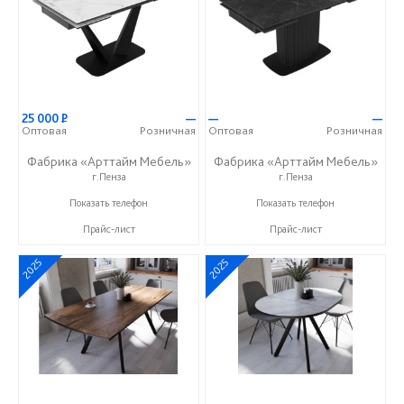
25 000
Р
—
—
—
Оптовая
Розничная
Оптовая
Розничная
Фабрика «Арттайм Мебель»
Фабрика «Арттайм Мебель»
г.Пенза
г.Пенза
+7 (800) 201-23-49
+7 (800) 201-23-49
Показать телефон
Показать телефон
Прайс-лист
Прайс-лист
2025
2025