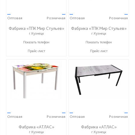
—
—
—
—
Оптовая
Розничная
Оптовая
Розничная
Фабрика «ТПК Мир Стульев»
Фабрика «ТПК Мир Стульев»
г.Кузнецк
г.Кузнецк
8 (927) 648-00-04
8 (927) 648-00-04
Показать телефон
Показать телефон
Прайс-лист
Прайс-лист
—
—
—
—
Оптовая
Розничная
Оптовая
Розничная
Фабрика «АТЛАС»
Фабрика «АТЛАС»
г.Кузнецк
г.Кузнецк