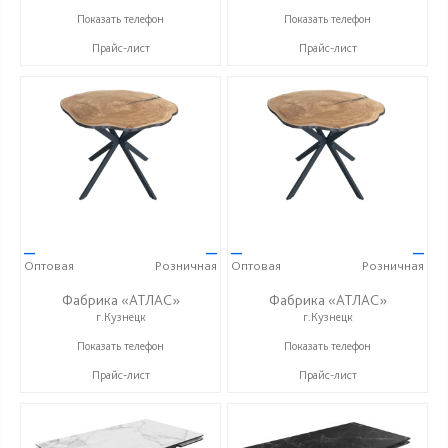
+7 (937) 917-00-01
+7 (937) 917-00-01
Показать телефон
Показать телефон
Прайс-лист
Прайс-лист
—
—
—
—
Оптовая
Розничная
Оптовая
Розничная
Фабрика «АТЛАС»
Фабрика «АТЛАС»
г.Кузнецк
г.Кузнецк
+7 (937) 917-00-01
+7 (937) 917-00-01
Показать телефон
Показать телефон
Прайс-лист
Прайс-лист