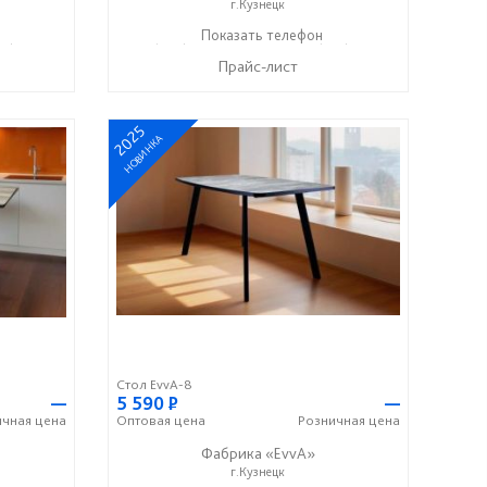
г.Кузнецк
37) 917-19-99
+7 (996) 247-97-09
Показать телефон
+7 (937) 917-19-99
☎
☎
Прайс-лист
2025
НОВИНКА
Стол EvvA-8
—
5 590
Р
—
ичная
цена
Оптовая
цена
Розничная
цена
Фабрика «EvvA»
г.Кузнецк