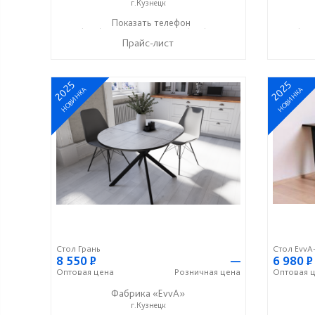
г.Кузнецк
+7 (996) 247-97-09
Показать телефон
+7 (937) 917-19-99
+7 (996
☎
☎
☎
Прайс-лист
2025
2025
НОВИНКА
НОВИНКА
Стол Грань
Стол EvvA
8 550
Р
—
6 980
Р
Оптовая
цена
Розничная
цена
Оптовая
ц
Фабрика «EvvA»
г.Кузнецк