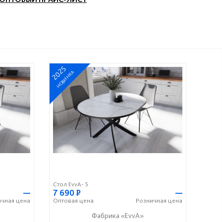
2025
НОВИНКА
Стол EvvA- 5
—
7 690
Р
—
ичная
цена
Оптовая
цена
Розничная
цена
Фабрика «EvvA»