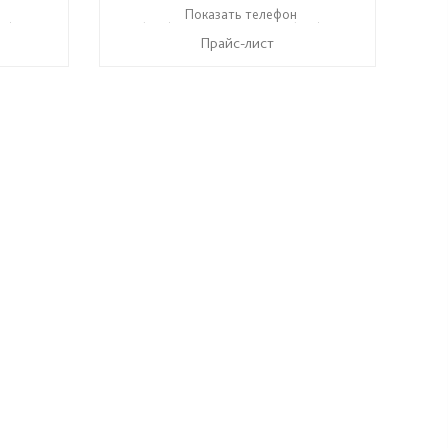
37) 917-19-99
+7 (996) 247-97-09
Показать телефон
+7 (937) 917-19-99
☎
☎
Прайс-лист