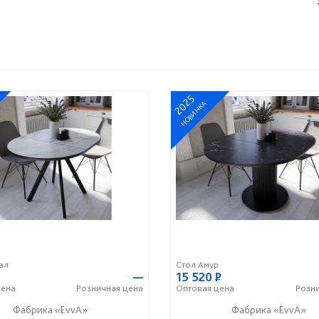
2025
НОВИНКА
ал
Стол Амур
—
15 520
Р
ена
Розничная
цена
Оптовая
цена
Розн
Фабрика «EvvA»
Фабрика «EvvA»