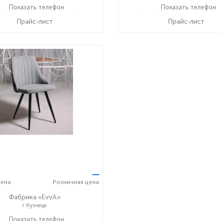
) 247-97-09
Показать телефон
+7 (937) 917-19-99
+7 (996) 247-97-09
Показать телефон
+7 (9
☎
☎
☎
Прайс-лист
Прайс-лист
—
ена
Розничная
цена
Фабрика «EvvA»
г.Кузнецк
) 247-97-09
Показать телефон
+7 (937) 917-19-99
☎