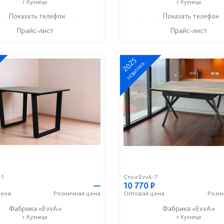
г.Кузнецк
г.Кузнецк
) 247-97-09
Показать телефон
+7 (937) 917-19-99
+7 (996) 247-97-09
Показать телефон
+7 (9
☎
☎
☎
Прайс-лист
Прайс-лист
2025
НОВИНКА
-1
Стол EvvA-7
—
10 770
Р
ена
Розничная
цена
Оптовая
цена
Розн
Фабрика «EvvA»
Фабрика «EvvA»
г.Кузнецк
г.Кузнецк