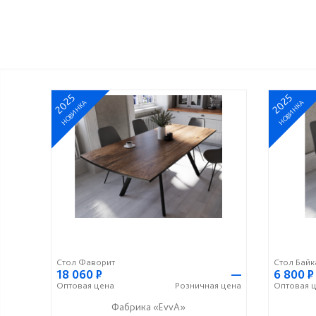
2025
2025
НОВИНКА
НОВИНКА
Стол Фаворит
Стол Байк
18 060
Р
—
6 800
Р
Оптовая
цена
Розничная
цена
Оптовая
ц
Фабрика «EvvA»