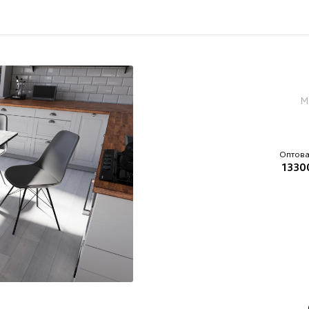
М
Оптова
13300