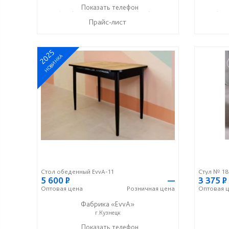
+7 (996) 247-97-09
Показать телефон
+7 (937) 917-19-99
+7 (996
☎
☎
☎
Прайс-лист
2025
НОВИНКА
Стол обеденный EvvA-11
Стул № 18
5 600
Р
—
3 375
Р
Оптовая
цена
Розничная
цена
Оптовая
ц
Фабрика «EvvA»
г.Кузнецк
+7 (996) 247-97-09
Показать телефон
+7 (937) 917-19-99
+7 (996
☎
☎
☎