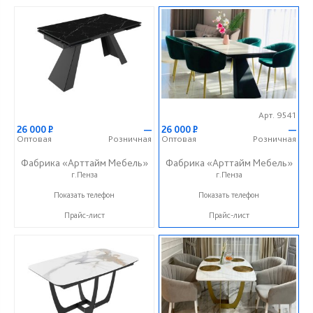
Арт. 9541
26 000
Р
—
26 000
Р
—
Оптовая
Розничная
Оптовая
Розничная
Фабрика «Арттайм Мебель»
Фабрика «Арттайм Мебель»
г.Пенза
г.Пенза
+7 (800) 201-23-49
+7 (800) 201-23-49
Показать телефон
Показать телефон
Прайс-лист
Прайс-лист