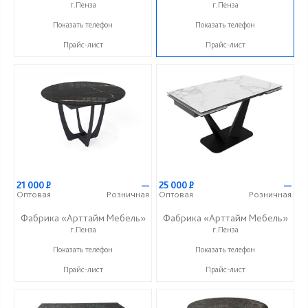
г.Пенза
г.Пенза
+7 (800) 201-23-49
+7 (800) 201-23-49
Показать телефон
Показать телефон
Прайс-лист
Прайс-лист
21 000
Р
—
25 000
Р
—
Оптовая
Розничная
Оптовая
Розничная
Фабрика «Арттайм Мебель»
Фабрика «Арттайм Мебель»
г.Пенза
г.Пенза
+7 (800) 201-23-49
+7 (800) 201-23-49
Показать телефон
Показать телефон
Прайс-лист
Прайс-лист