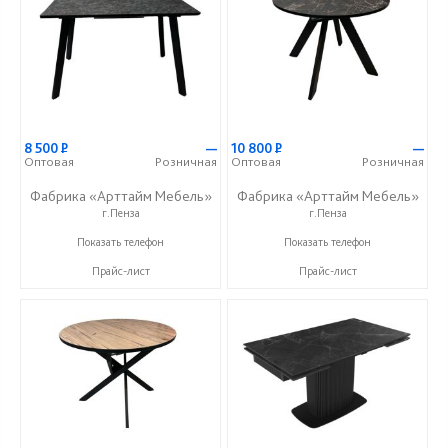
8 500
Р
—
10 800
Р
—
Оптовая
Розничная
Оптовая
Розничная
Фабрика «Арттайм Мебель»
Фабрика «Арттайм Мебель»
г.Пенза
г.Пенза
+7 (800) 201-23-49
+7 (800) 201-23-49
Показать телефон
Показать телефон
Прайс-лист
Прайс-лист