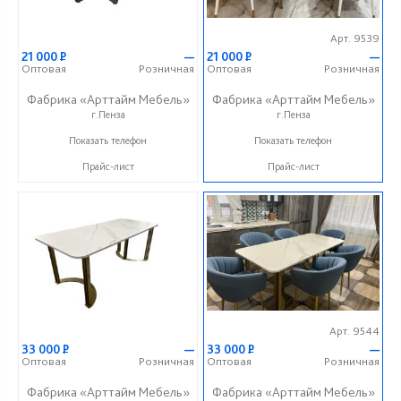
Арт. 9539
21 000
Р
—
21 000
Р
—
Оптовая
Розничная
Оптовая
Розничная
Фабрика «Арттайм Мебель»
Фабрика «Арттайм Мебель»
г.Пенза
г.Пенза
+7 (800) 201-23-49
+7 (800) 201-23-49
Показать телефон
Показать телефон
Прайс-лист
Прайс-лист
Арт. 9544
33 000
Р
—
33 000
Р
—
Оптовая
Розничная
Оптовая
Розничная
Фабрика «Арттайм Мебель»
Фабрика «Арттайм Мебель»