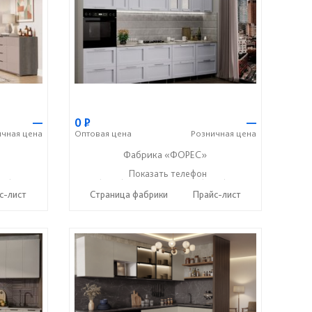
—
0
Р
—
ичная
цена
Оптовая
цена
Розничная
цена
Фабрика «ФОРЕС»
12) 20-22-62
+7 (8412) 73-85-16
Показать телефон
+7 (8412) 20-22-62
☎
☎
с-лист
Страница фабрики
Прайс-лист