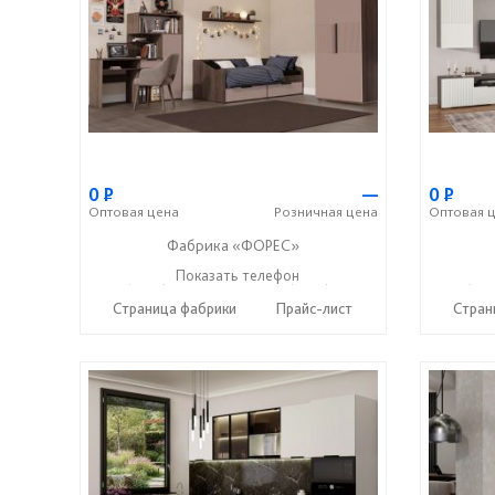
0
Р
—
0
Р
Оптовая
цена
Розничная
цена
Оптовая
ц
Фабрика «ФОРЕС»
+7 (8412) 73-85-16
Показать телефон
+7 (8412) 20-22-62
+7 (841
☎
☎
☎
Страница фабрики
Прайс-лист
Стран