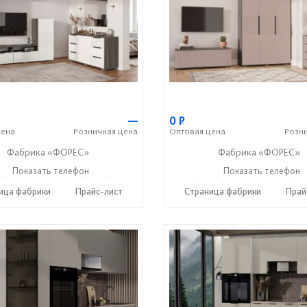
—
0
Р
ена
Розничная
цена
Оптовая
цена
Розн
Фабрика «ФОРЕС»
Фабрика «ФОРЕС»
2) 73-85-16
Показать телефон
+7 (8412) 20-22-62
+7 (8412) 73-85-16
Показать телефон
+7 (84
☎
☎
☎
ица фабрики
Прайс-лист
Страница фабрики
Прай