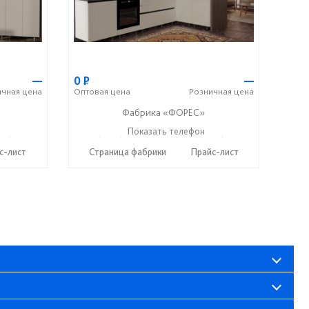
—
0
Р
—
ичная
цена
Оптовая
цена
Розничная
цена
Фабрика «ФОРЕС»
12) 20-22-62
+7 (8412) 73-85-16
Показать телефон
+7 (8412) 20-22-62
☎
☎
с-лист
Страница фабрики
Прайс-лист