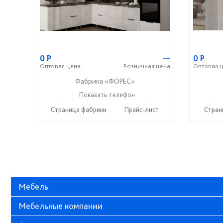
0
Р
—
0
Р
Оптовая
цена
Розничная
цена
Оптовая
ц
Фабрика «ФОРЕС»
+7 (8412) 73-85-16
Показать телефон
+7 (8412) 20-22-62
+7 (841
☎
☎
☎
Страница фабрики
Прайс-лист
Стран
Мебель
Мебельные компании