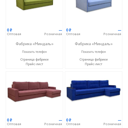
0
Р
—
0
Р
—
Оптовая
Розничная
Оптовая
Розничная
Фабрика «Миндаль»
Фабрика «Миндаль»
+7 (927) 630-62-82
+7 (927) 630-62-82
Показать телефон
Показать телефон
Страница фабрики
Страница фабрики
Прайс-лист
Прайс-лист
0
Р
—
0
Р
—
Оптовая
Розничная
Оптовая
Розничная