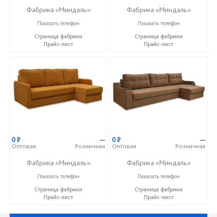
Фабрика «Миндаль»
Фабрика «Миндаль»
+7 (927) 630-62-82
+7 (927) 630-62-82
Показать телефон
Показать телефон
Страница фабрики
Страница фабрики
Прайс-лист
Прайс-лист
0
Р
—
0
Р
—
Оптовая
Розничная
Оптовая
Розничная
Фабрика «Миндаль»
Фабрика «Миндаль»
+7 (927) 630-62-82
+7 (927) 630-62-82
Показать телефон
Показать телефон
Страница фабрики
Страница фабрики
Прайс-лист
Прайс-лист