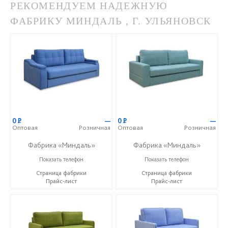
РЕКОМЕНДУЕМ НАДЕЖНУЮ
ФАБРИКУ МИНДАЛЬ , Г. УЛЬЯНОВСК
0
Р
—
0
Р
—
Оптовая
Розничная
Оптовая
Розничная
Фабрика «Миндаль»
Фабрика «Миндаль»
+7 (927) 630-62-82
+7 (927) 630-62-82
Показать телефон
Показать телефон
Страница фабрики
Страница фабрики
Прайс-лист
Прайс-лист