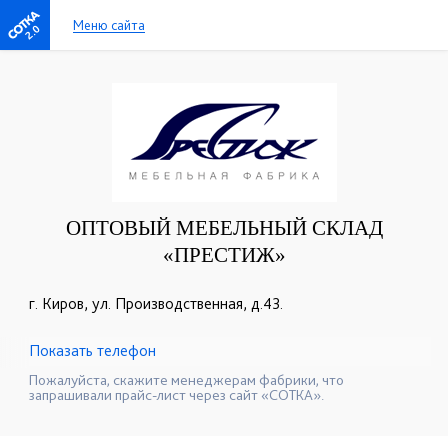
Меню сайта
2.0
ОПТОВЫЙ МЕБЕЛЬНЫЙ СКЛАД
«ПРЕСТИЖ»
г. Киров, ул. Производственная, д.43.
Показать телефон
+7(8332)22-72-78
+7(8332)22-12-08
☎
☎
Пожалуйста, скажите менеджерам фабрики, что
запрашивали прайс-лист через сайт «СОТКА».