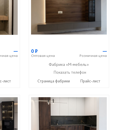
—
0
Р
—
ичная
цена
Оптовая
цена
Розничная
цена
Фабрика «М-мебель»
+7 (902) 349-19-19
Показать телефон
☎
с-лист
Страница фабрики
Прайс-лист