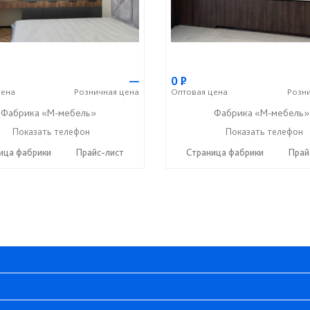
—
0
Р
ена
Розничная
цена
Оптовая
цена
Розн
Фабрика «М-мебель»
Фабрика «М-мебель»
+7 (902) 349-19-19
Показать телефон
+7 (902) 349-19-19
Показать телефон
☎
☎
ица фабрики
Прайс-лист
Страница фабрики
Прай