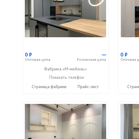
0
Р
—
0
Р
Оптовая
цена
Розничная
цена
Оптовая
ц
Фабрика «М-мебель»
+7 (902) 349-19-19
Показать телефон
☎
Страница фабрики
Прайс-лист
Стран