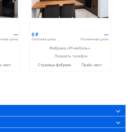
—
0
Р
—
ичная
цена
Оптовая
цена
Розничная
цена
Фабрика «М-мебель»
+7 (902) 349-19-19
Показать телефон
☎
с-лист
Страница фабрики
Прайс-лист