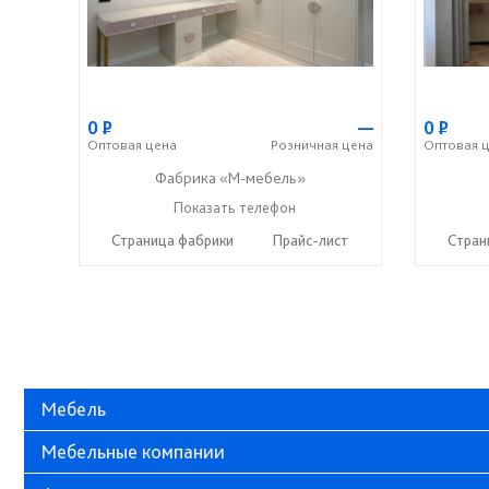
0
Р
—
0
Р
Оптовая
цена
Розничная
цена
Оптовая
ц
Фабрика «М-мебель»
+7 (902) 349-19-19
Показать телефон
☎
Страница фабрики
Прайс-лист
Стран
Мебель
Мебельные компании