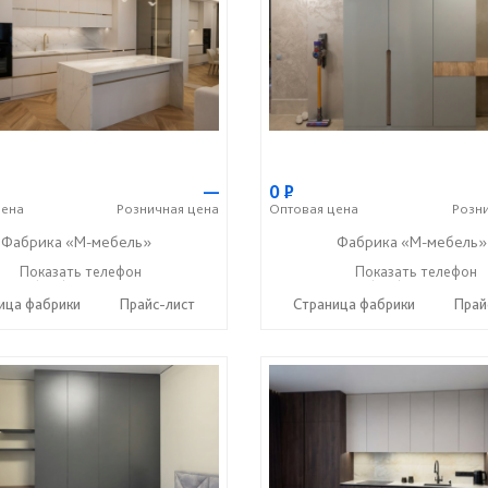
—
0
Р
ена
Розничная
цена
Оптовая
цена
Розн
Фабрика «М-мебель»
Фабрика «М-мебель»
+7 (902) 349-19-19
Показать телефон
+7 (902) 349-19-19
Показать телефон
☎
☎
ица фабрики
Прайс-лист
Страница фабрики
Прай