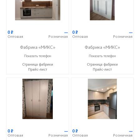
0
Р
—
0
Р
—
Оптовая
Розничная
Оптовая
Розничная
Фабрика «МИКС»
Фабрика «МИКС»
+7 (937) 423-36-37
+7 (937) 423-36-37
Показать телефон
Показать телефон
Страница фабрики
Страница фабрики
Прайс-лист
Прайс-лист
0
Р
—
0
Р
—
Оптовая
Розничная
Оптовая
Розничная