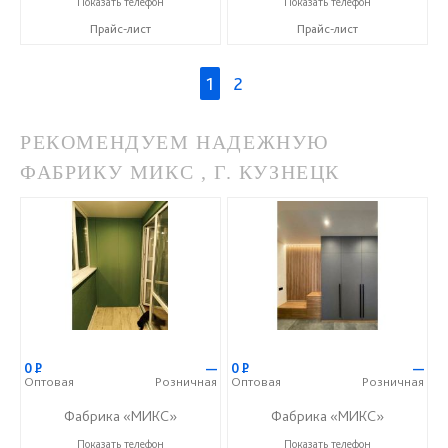
Показать телефон
Показать телефон
Прайс-лист
Прайс-лист
1
2
РЕКОМЕНДУЕМ НАДЕЖНУЮ
ФАБРИКУ МИКС , Г. КУЗНЕЦК
0
Р
—
0
Р
—
Оптовая
Розничная
Оптовая
Розничная
Фабрика «МИКС»
Фабрика «МИКС»
+7 (937) 423-36-37
+7 (937) 423-36-37
Показать телефон
Показать телефон