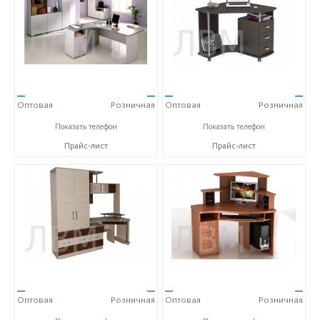
—
—
—
—
Оптовая
Розничная
Оптовая
Розничная
+7 (900) 023-00-11
+7 (900) 023-00-11
Показать телефон
Показать телефон
Прайс-лист
Прайс-лист
—
—
—
—
Оптовая
Розничная
Оптовая
Розничная
+7 (900) 023-00-11
+7 (900) 023-00-11