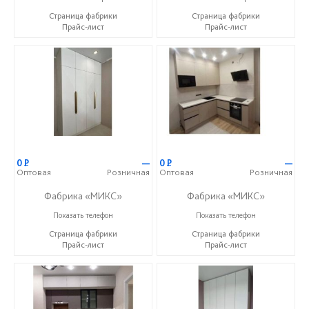
Страница фабрики
Страница фабрики
Прайс-лист
Прайс-лист
0
Р
—
0
Р
—
Оптовая
Розничная
Оптовая
Розничная
Фабрика «МИКС»
Фабрика «МИКС»
+7 (937) 423-36-37
+7 (937) 423-36-37
Показать телефон
Показать телефон
Страница фабрики
Страница фабрики
Прайс-лист
Прайс-лист