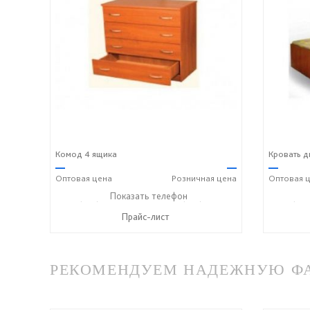
Комод 4 ящика
Кровать д
—
—
—
Оптовая
цена
Розничная
цена
Оптовая
ц
+7 (861) 232-45-95
Показать телефон
+7 (861) 236-46-08
+7 (861
☎
☎
☎
Прайс-лист
РЕКОМЕНДУЕМ НАДЕЖНУЮ ФАБ