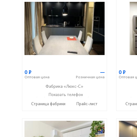
0
Р
—
0
Р
Оптовая
цена
Розничная
цена
Оптовая
ц
Фабрика «Люкс-С»
+ 7 (999) 748-11-11
Показать телефон
+7 (927) 286-06-63
+ 7 (99
☎
☎
☎
Страница фабрики
Прайс-лист
Стран