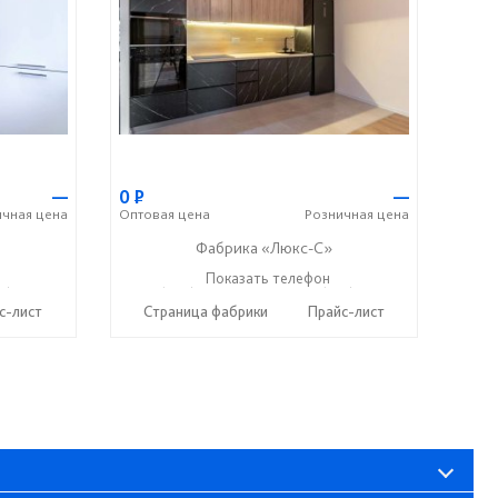
—
0
Р
—
ичная
цена
Оптовая
цена
Розничная
цена
Фабрика «Люкс-С»
7) 286-06-63
+ 7 (999) 748-11-11
Показать телефон
+7 (927) 286-06-63
☎
☎
с-лист
Страница фабрики
Прайс-лист