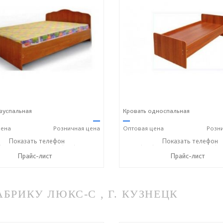
вуспальная
Кровать односпальная
—
—
ена
Розничная
цена
Оптовая
цена
Розн
) 232-45-95
Показать телефон
+7 (861) 236-46-08
+7 (861) 232-45-95
Показать телефон
+7 (8
☎
☎
☎
Прайс-лист
Прайс-лист
РИКУ ЛЮКС-С , Г. КУЗНЕЦК