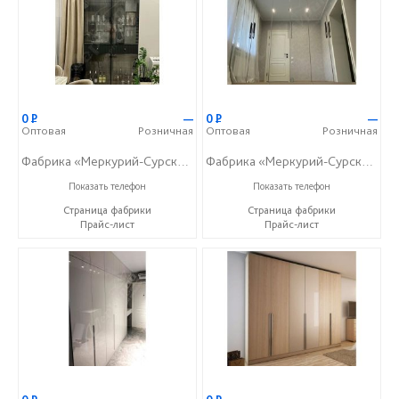
0
Р
—
0
Р
—
Оптовая
Розничная
Оптовая
Розничная
Фабрика «Меркурий-Сурский»
Фабрика «Меркурий-Сурский»
+7 (8415) 73-05-06
+7 (8415) 73-05-06
Показать телефон
Показать телефон
Страница фабрики
Страница фабрики
Прайс-лист
Прайс-лист