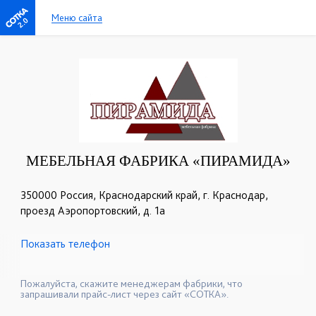
Меню сайта
2.0
МЕБЕЛЬНАЯ ФАБРИКА «ПИРАМИДА»
350000 Россия, Краснодарский край, г. Краснодар,
проезд Аэропортовский, д. 1а
Показать телефон
+7 (861) 227-87-87
+7 (928) 04-04-862
☎
☎
+7 (961) 52-11-778
☎
Пожалуйста, скажите менеджерам фабрики, что
запрашивали прайс-лист через сайт «СОТКА».