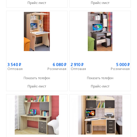
Прайс-лист
Прайс-лист
3 540
Р
6 080
Р
2 910
Р
5 000
Р
Оптовая
Розничная
Оптовая
Розничная
+7 (861) 227-87-87
+7 (861) 227-87-87
Показать телефон
Показать телефон
Прайс-лист
Прайс-лист