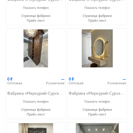
+7 (8415) 73-05-06
+7 (8415) 73-05-06
Показать телефон
Показать телефон
Страница фабрики
Страница фабрики
Прайс-лист
Прайс-лист
0
Р
—
0
Р
—
Оптовая
Розничная
Оптовая
Розничная
Фабрика «Меркурий-Сурский»
Фабрика «Меркурий-Сурский»
+7 (8415) 73-05-06
+7 (8415) 73-05-06
Показать телефон
Показать телефон
Страница фабрики
Страница фабрики
Прайс-лист
Прайс-лист