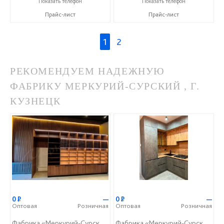
Показать телефон
Показать телефон
Прайс-лист
Прайс-лист
1
2
РЕКОМЕНДУЕМ НАДЕЖНУЮ
ФАБРИКУ МЕРКУРИЙ-СУРСКИЙ , Г.
КУЗНЕЦК
0
Р
—
0
Р
—
Оптовая
Розничная
Оптовая
Розничная
Фабрика «Меркурий-Сурский»
Фабрика «Меркурий-Сурский»