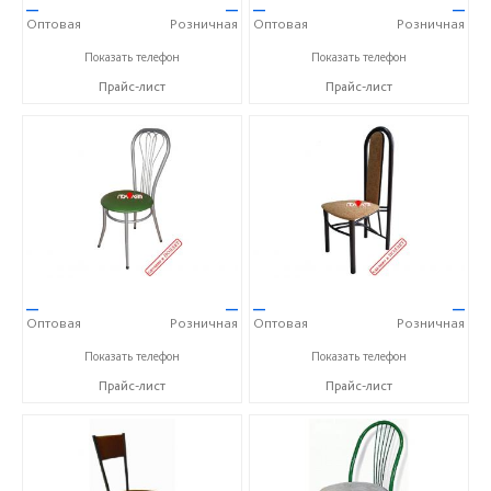
—
—
—
—
Оптовая
Розничная
Оптовая
Розничная
+7 (861) 210-18-81
+7 (861) 210-18-81
Показать телефон
Показать телефон
Прайс-лист
Прайс-лист
—
—
—
—
Оптовая
Розничная
Оптовая
Розничная
+7 (861) 210-18-81
+7 (861) 210-18-81
Показать телефон
Показать телефон
Прайс-лист
Прайс-лист