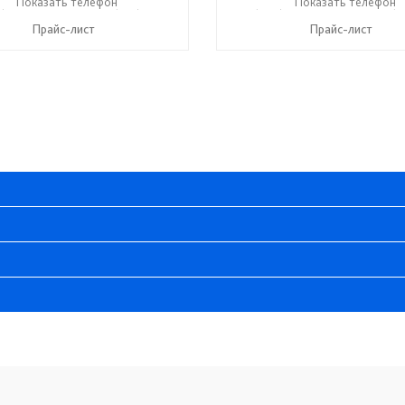
) 269-73-94
Показать телефон
+7 (918) 316-91-77
+7 (989) 269-73-94
Показать телефон
+7 (9
☎
☎
☎
Прайс-лист
Прайс-лист