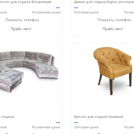
ресло для отдыха Флоренция
Диван для отдыха барно-рестора
—
—
ена
Розничная
цена
Оптовая
цена
Розн
) 269-73-94
Показать телефон
+7 (918) 316-91-77
+7 (989) 269-73-94
Показать телефон
+7 (9
☎
☎
☎
Прайс-лист
Прайс-лист
 отдыха
Кресло для отдыха Новинка
—
—
ена
Розничная
цена
Оптовая
цена
Розн