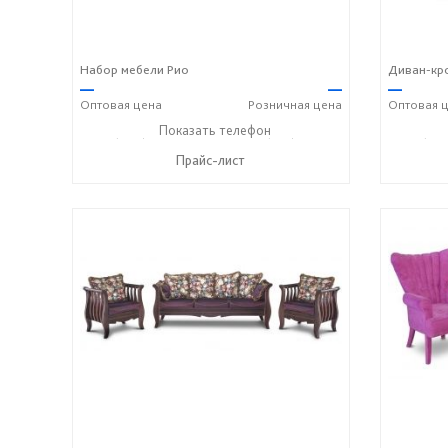
Набор мебели Рио
Диван-кро
—
—
—
Оптовая
цена
Розничная
цена
Оптовая
ц
+7 (989) 269-73-94
Показать телефон
+7 (918) 316-91-77
+7 (989
☎
☎
☎
Прайс-лист