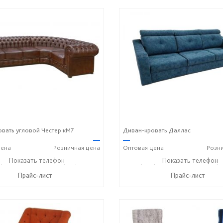
вать угловой Честер кМ7
Диван-кровать Даллас
—
—
ена
Розничная
цена
Оптовая
цена
Розн
) 269-73-94
Показать телефон
+7 (918) 316-91-77
+7 (989) 269-73-94
Показать телефон
+7 (9
☎
☎
☎
Прайс-лист
Прайс-лист