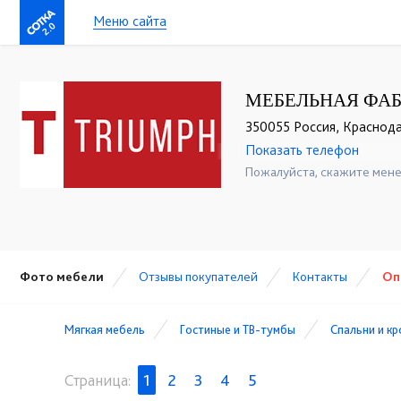
Меню сайта
2.0
МЕБЕЛЬНАЯ ФА
350055 Россия, Краснодар
Показать телефон
+7 (989) 269-73-94
☎
Пожалуйста, скажите мене
Фото мебели
Отзывы покупателей
Контакты
Оп
Мягкая мебель
Гостиные и ТВ-тумбы
Спальни и к
Страница:
1
2
3
4
5