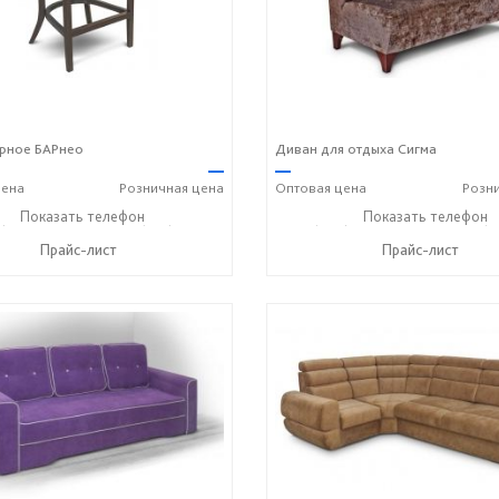
арное БАРнео
Диван для отдыха Сигма
—
—
ена
Розничная
цена
Оптовая
цена
Розн
) 269-73-94
Показать телефон
+7 (918) 316-91-77
+7 (989) 269-73-94
Показать телефон
+7 (9
☎
☎
☎
Прайс-лист
Прайс-лист