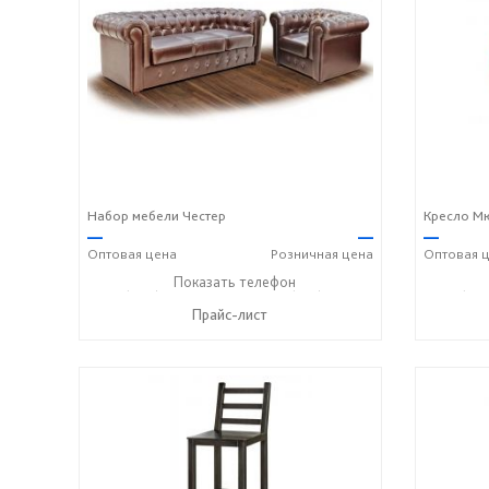
Набор мебели Честер
Кресло М
—
—
—
Оптовая
цена
Розничная
цена
Оптовая
ц
+7 (989) 269-73-94
Показать телефон
+7 (918) 316-91-77
+7 (989
☎
☎
☎
Прайс-лист