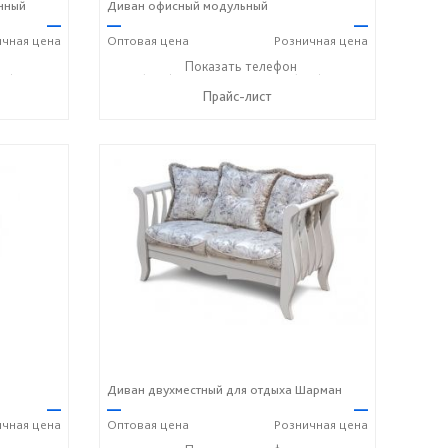
нный
Диван офисный модульный
—
—
—
ичная
цена
Оптовая
цена
Розничная
цена
18) 316-91-77
+7 (989) 269-73-94
Показать телефон
+7 (918) 316-91-77
☎
☎
Прайс-лист
Диван двухместный для отдыха Шарман
—
—
—
ичная
цена
Оптовая
цена
Розничная
цена