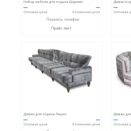
Набор мебели для отдыха Шарман
Диван и к
—
—
—
Оптовая
цена
Розничная
цена
Оптовая
ц
+7 (989) 269-73-94
Показать телефон
+7 (918) 316-91-77
+7 (989
☎
☎
☎
Прайс-лист
Диван для отдыха Лацио
Диван для
—
—
—
Оптовая
цена
Розничная
цена
Оптовая
ц