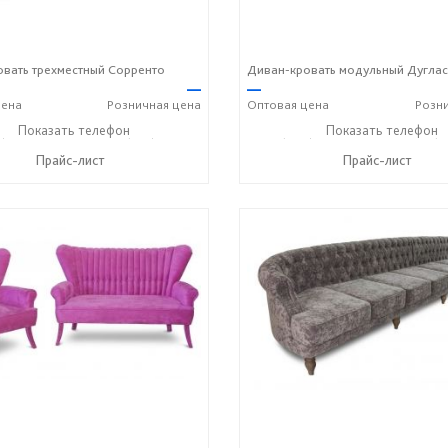
вать трехместный Сорренто
Диван-кровать модульный Дуглас
—
—
ена
Розничная
цена
Оптовая
цена
Розн
) 269-73-94
Показать телефон
+7 (918) 316-91-77
+7 (989) 269-73-94
Показать телефон
+7 (9
☎
☎
☎
Прайс-лист
Прайс-лист