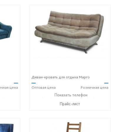
Диван-кровать для отдыха Марго
—
—
—
ичная
цена
Оптовая
цена
Розничная
цена
18) 316-91-77
+7 (989) 269-73-94
Показать телефон
+7 (918) 316-91-77
☎
☎
Прайс-лист