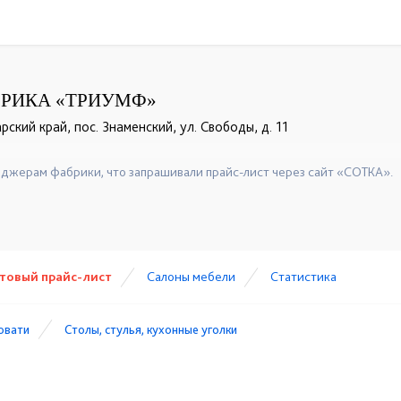
БРИКА «ТРИУМФ»
ский край, пос. Знаменский, ул. Свободы, д. 11
+7 (918) 316-91-77
+7(861) 260-93-66
☎
☎
джерам фабрики, что запрашивали прайс-лист через сайт «СОТКА».
товый прайс-лист
Cалоны мебели
Статистика
ровати
Столы, стулья, кухонные уголки