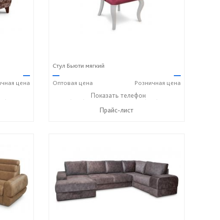
Стул Бьюти мягкий
—
—
—
ичная
цена
Оптовая
цена
Розничная
цена
18) 316-91-77
+7 (989) 269-73-94
Показать телефон
+7 (918) 316-91-77
☎
☎
Прайс-лист