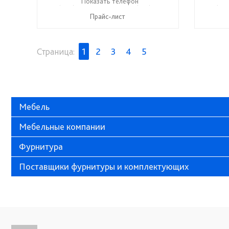
+7 (989) 269-73-94
Показать телефон
+7 (918) 316-91-77
+7 (989
☎
☎
☎
Прайс-лист
Страница:
1
2
3
4
5
Мебель
Мебельные компании
Фурнитура
Поставщики фурнитуры и комплектующих