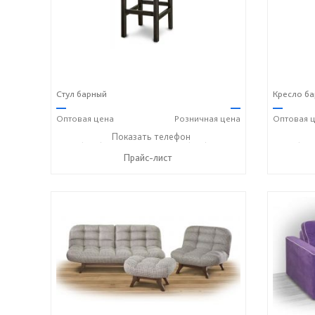
Стул барный
Кресло б
—
—
—
Оптовая
цена
Розничная
цена
Оптовая
ц
+7 (989) 269-73-94
Показать телефон
+7 (918) 316-91-77
+7 (989
☎
☎
☎
Прайс-лист