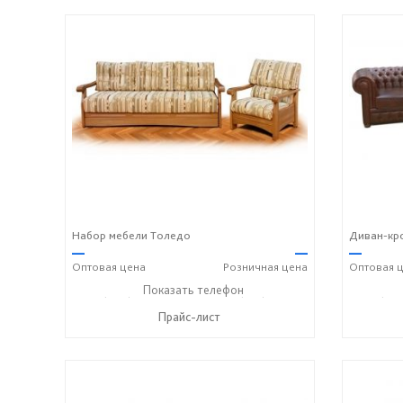
Набор мебели Толедо
Диван-кро
—
—
—
Оптовая
цена
Розничная
цена
Оптовая
ц
+7 (989) 269-73-94
Показать телефон
+7 (918) 316-91-77
+7 (989
☎
☎
☎
Прайс-лист