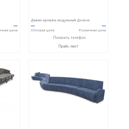
Диван-кровать модульный Дольче
—
—
—
ичная
цена
Оптовая
цена
Розничная
цена
18) 316-91-77
+7 (989) 269-73-94
Показать телефон
+7 (918) 316-91-77
☎
☎
Прайс-лист