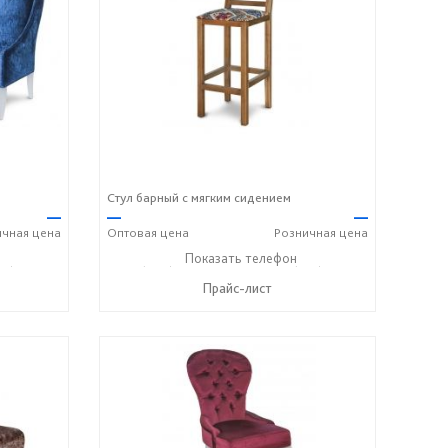
Стул барный с мягким сидением
—
—
—
ичная
цена
Оптовая
цена
Розничная
цена
18) 316-91-77
+7 (989) 269-73-94
Показать телефон
+7 (918) 316-91-77
☎
☎
Прайс-лист