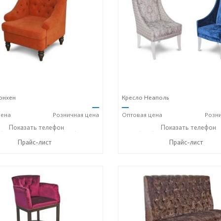
юнхен
Кресло Неаполь
—
—
ена
Розничная
цена
Оптовая
цена
Розн
) 269-73-94
Показать телефон
+7 (918) 316-91-77
+7 (989) 269-73-94
Показать телефон
+7 (9
☎
☎
☎
Прайс-лист
Прайс-лист