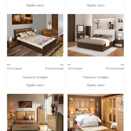
Прайс-лист
Прайс-лист
—
—
—
—
Оптовая
Розничная
Оптовая
Розничная
+7 (928) 278-36-45
+7 (928) 278-36-45
Показать телефон
Показать телефон
Прайс-лист
Прайс-лист