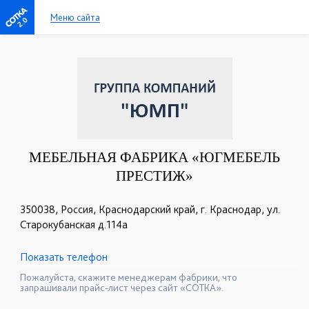
Меню сайта
2.0
МЕБЕЛЬНАЯ ФАБРИКА «ЮГМЕБЕЛЬ
ПРЕСТИЖ»
350038, Россия, Краснодарский край, г. Краснодар, ул.
Старокубанская д.114а
Показать телефон
+7 (928) 278-36-45
+7 (928) 275-59-29
☎
☎
Пожалуйста, скажите менеджерам фабрики, что
запрашивали прайс-лист через сайт «СОТКА».