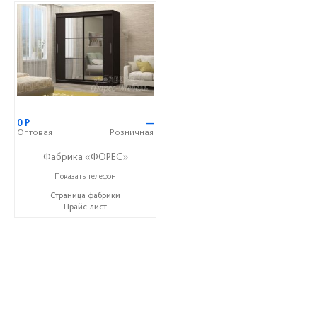
0
Р
—
Оптовая
Розничная
Фабрика «ФОРЕС»
+7 (8412) 73-85-16
Показать телефон
Страница фабрики
Прайс-лист