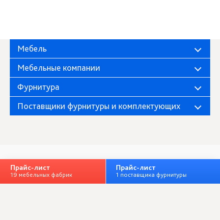
Мебель
Мебельные компании
Фурнитура
Поставщики фурнитуры и комплектующих
Прайс-лист
Прайс-лист
Фабрика «Миндаль»
О компании
19 мебельных фабрик
1 поставщика фурнитуры
Полная версия
Личный кабинет
+ Добавить организацию