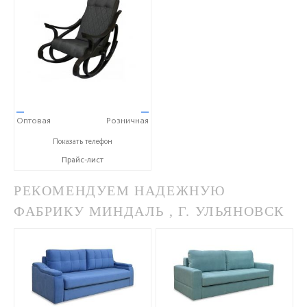
—
—
Оптовая
Розничная
+7 (391) 288-11-57
Показать телефон
Прайс-лист
РЕКОМЕНДУЕМ НАДЕЖНУЮ
ФАБРИКУ МИНДАЛЬ , Г. УЛЬЯНОВСК