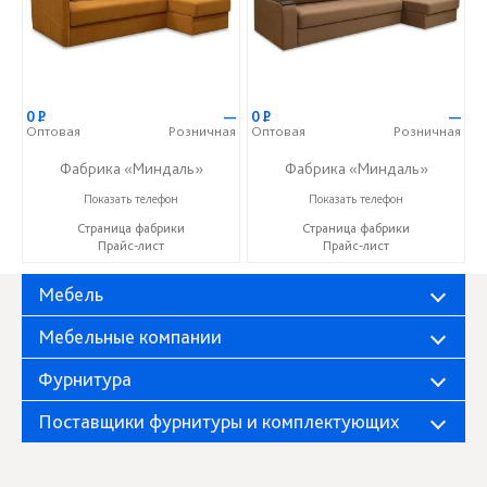
0
Р
—
0
Р
—
Оптовая
Розничная
Оптовая
Розничная
Фабрика «Миндаль»
Фабрика «Миндаль»
+7 (927) 630-62-82
+7 (927) 630-62-82
Показать телефон
Показать телефон
Страница фабрики
Страница фабрики
Прайс-лист
Прайс-лист
Мебель
Мебельные компании
Фурнитура
Поставщики фурнитуры и комплектующих