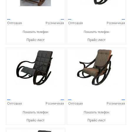
—
—
—
—
Оптовая
Розничная
Оптовая
Розничная
+7 (391) 288-11-57
+7 (391) 288-11-57
Показать телефон
Показать телефон
Прайс-лист
Прайс-лист
—
—
—
—
Оптовая
Розничная
Оптовая
Розничная
+7 (391) 288-11-57
+7 (391) 288-11-57
Показать телефон
Показать телефон
Прайс-лист
Прайс-лист