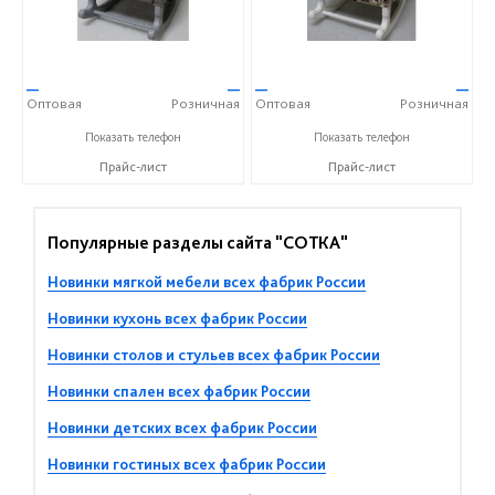
—
—
—
—
Оптовая
Розничная
Оптовая
Розничная
+7 (391) 288-11-57
+7 (391) 288-11-57
Показать телефон
Показать телефон
Прайс-лист
Прайс-лист
Популярные разделы сайта "СОТКА"
Новинки мягкой мебели всех фабрик России
Новинки кухонь всех фабрик России
Новинки столов и стульев всех фабрик России
Новинки спален всех фабрик России
Новинки детских всех фабрик России
Новинки гостиных всех фабрик России