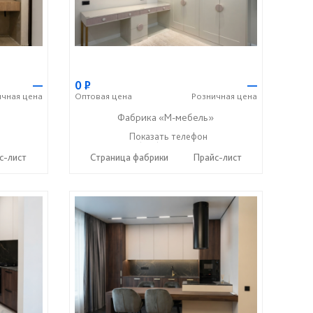
—
0
Р
—
ичная
цена
Оптовая
цена
Розничная
цена
Фабрика «М-мебель»
+7 (902) 349-19-19
Показать телефон
☎
с-лист
Страница фабрики
Прайс-лист