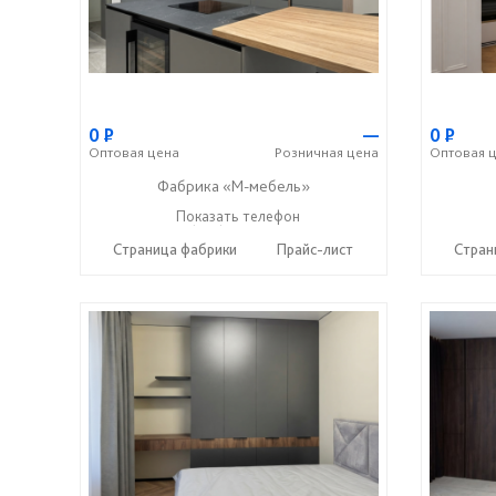
0
Р
—
0
Р
Оптовая
цена
Розничная
цена
Оптовая
ц
Фабрика «М-мебель»
+7 (902) 349-19-19
Показать телефон
☎
Страница фабрики
Прайс-лист
Стран