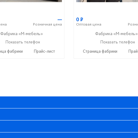
—
0
Р
ена
Розничная
цена
Оптовая
цена
Розн
Фабрика «М-мебель»
Фабрика «М-мебель»
+7 (902) 349-19-19
Показать телефон
+7 (902) 349-19-19
Показать телефон
☎
☎
ица фабрики
Прайс-лист
Страница фабрики
Прай