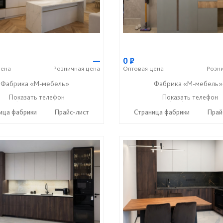
—
0
Р
ена
Розничная
цена
Оптовая
цена
Розн
Фабрика «М-мебель»
Фабрика «М-мебель»
+7 (902) 349-19-19
Показать телефон
+7 (902) 349-19-19
Показать телефон
☎
☎
ица фабрики
Прайс-лист
Страница фабрики
Прай