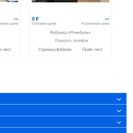
—
0
Р
—
ичная
цена
Оптовая
цена
Розничная
цена
Фабрика «М-мебель»
+7 (902) 349-19-19
Показать телефон
☎
с-лист
Страница фабрики
Прайс-лист