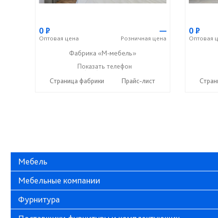
0
Р
—
0
Р
Оптовая
цена
Розничная
цена
Оптовая
ц
Фабрика «М-мебель»
+7 (902) 349-19-19
Показать телефон
☎
Страница фабрики
Прайс-лист
Стран
Мебель
Мебельные компании
Фурнитура