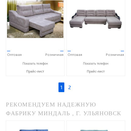
—
—
—
—
Оптовая
Розничная
Оптовая
Розничная
+7 (3522) 25-72-27
+7 (3522) 25-72-27
Показать телефон
Показать телефон
Прайс-лист
Прайс-лист
1
2
РЕКОМЕНДУЕМ НАДЕЖНУЮ
ФАБРИКУ МИНДАЛЬ , Г. УЛЬЯНОВСК