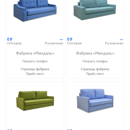
0
Р
—
0
Р
—
Оптовая
Розничная
Оптовая
Розничная
Фабрика «Миндаль»
Фабрика «Миндаль»
+7 (927) 630-62-82
+7 (927) 630-62-82
Показать телефон
Показать телефон
Страница фабрики
Страница фабрики
Прайс-лист
Прайс-лист