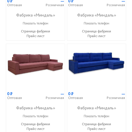
0
Р
—
0
Р
—
Оптовая
Розничная
Оптовая
Розничная
Фабрика «Миндаль»
Фабрика «Миндаль»
+7 (927) 630-62-82
+7 (927) 630-62-82
Показать телефон
Показать телефон
Страница фабрики
Страница фабрики
Прайс-лист
Прайс-лист
0
Р
—
0
Р
—
Оптовая
Розничная
Оптовая
Розничная
Фабрика «Миндаль»
Фабрика «Миндаль»
+7 (927) 630-62-82
+7 (927) 630-62-82
Показать телефон
Показать телефон
Страница фабрики
Страница фабрики
Прайс-лист
Прайс-лист