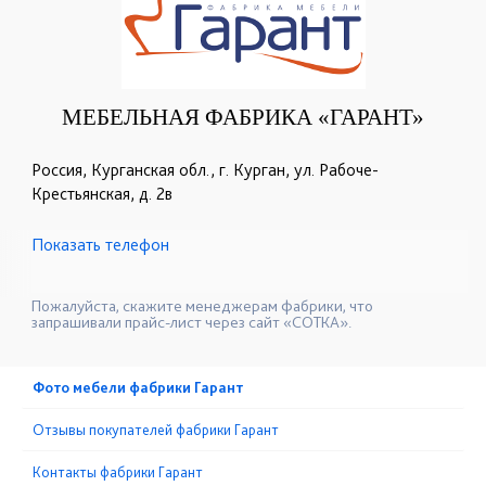
МЕБЕЛЬНАЯ ФАБРИКА «ГАРАНТ»
Россия, Курганская обл., г. Курган, ул. Рабоче-
Крестьянская, д. 2в
Показать телефон
+7 (3522) 25-72-27
+7 (3522) 25-69-40
☎
☎
+7 (961) 570-91-91
☎
Пожалуйста, скажите менеджерам фабрики, что
запрашивали прайс-лист через сайт «СОТКА».
Фото мебели фабрики Гарант
Отзывы покупателей фабрики Гарант
Контакты фабрики Гарант