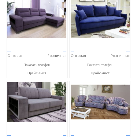
—
—
—
—
Оптовая
Розничная
Оптовая
Розничная
+7 (3522) 25-72-27
+7 (3522) 25-72-27
Показать телефон
Показать телефон
Прайс-лист
Прайс-лист
—
—
—
—