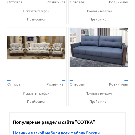
Оптовая
Розничная
Оптовая
Розничная
+7 (3522) 25-72-27
+7 (3522) 25-72-27
Показать телефон
Показать телефон
Прайс-лист
Прайс-лист
—
—
—
—
Оптовая
Розничная
Оптовая
Розничная
+7 (3522) 25-72-27
+7 (3522) 25-72-27
Показать телефон
Показать телефон
Прайс-лист
Прайс-лист
Популярные разделы сайта "СОТКА"
Новинки мягкой мебели всех фабрик России