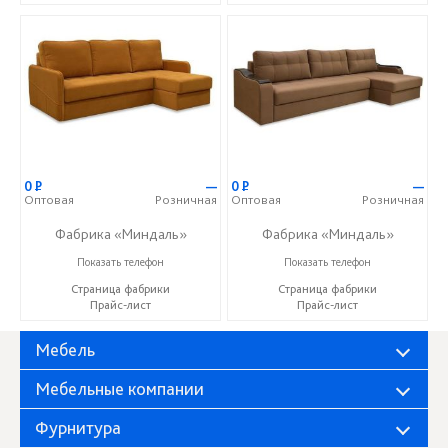
0
Р
—
0
Р
—
Оптовая
Розничная
Оптовая
Розничная
Фабрика «Миндаль»
Фабрика «Миндаль»
+7 (927) 630-62-82
+7 (927) 630-62-82
Показать телефон
Показать телефон
Страница фабрики
Страница фабрики
Прайс-лист
Прайс-лист
Мебель
Мебельные компании
Фурнитура