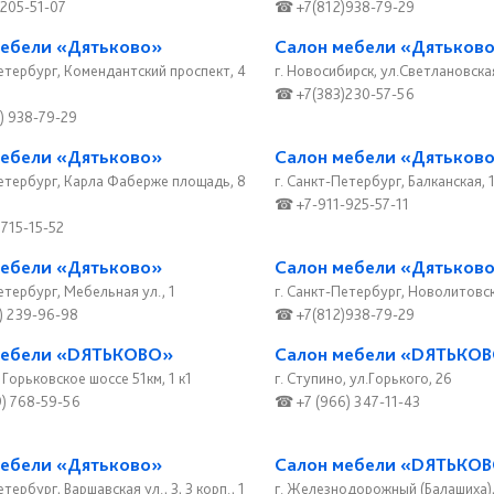
205-51-07
☎ +7(812)938-79-29
мебели «Дятьково»
Салон мебели «Дятьков
Петербург, Комендантский проспект, 4
г. Новосибирск, ул.Светлановска
☎ +7(383)230-57-56
) 938-79-29
мебели «Дятьково»
Салон мебели «Дятьков
Петербург, Карла Фаберже площадь, 8
г. Санкт-Петербург, Балканская, 
☎ +7-911-925-57-11
715-15-52
мебели «Дятьково»
Салон мебели «Дятьков
етербург, Мебельная ул., 1
г. Санкт-Петербург, Новолитовска
) 239-96-98
☎ +7(812)938-79-29
мебели «DЯТЬКОВО»
Салон мебели «DЯТЬКО
, Горьковское шоссе 51км, 1 к1
г. Ступино, ул.Горького, 26
) 768-59-56
☎ +7 (966) 347-11-43
мебели «Дятьково»
Салон мебели «DЯТЬКО
етербург, Варшавская ул., 3, 3 корп., 1
г. Железнодорожный (Балашиха)