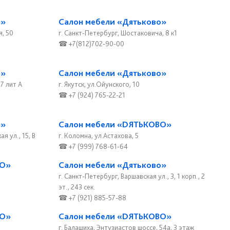
о»
Салон мебели «Дятьково»
я, 50
г. Санкт-Петербург, Шостаковича, 8 к1
☎ +7(812)702-90-00
о»
Салон мебели «Дятьково»
17 лит А
г. Якутск, ул.Ойунского, 10
☎ +7 (924) 765-22-21
о»
Салон мебели «DЯТЬКОВО»
я ул., 15, В
г. Коломна, ул.Астахова, 5
☎ +7 (999) 768-61-64
ВО»
Салон мебели «Дятьково»
г. Санкт-Петербург, Варшавская ул., 3, 1 корп., 2
эт., 243 сек.
☎ +7 (921) 885-57-88
ВО»
Салон мебели «DЯТЬКОВО»
,
г. Балашиха, Энтузиастов шоссе, 54а, 3 этаж