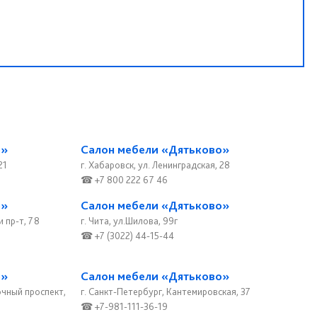
о»
Салон мебели «Дятьково»
21
г. Хабаровск, ул. Ленинградская, 28
☎ +7 800 222 67 46
о»
Салон мебели «Дятьково»
и пр-т, 78
г. Чита, ул.Шилова, 99г
☎ +7 (3022) 44-15-44
о»
Салон мебели «Дятьково»
очный проспект,
г. Санкт-Петербург, Кантемировская, 37
☎ +7-981-111-36-19