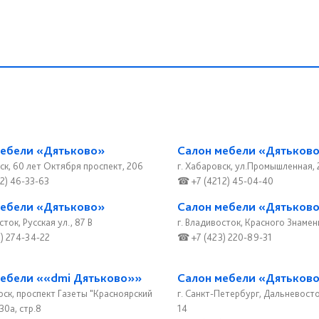
мебели «Дятьково»
Салон мебели «Дятьков
ск, 60 лет Октября проспект, 206
г. Хабаровск, ул.Промышленная, 
2) 46-33-63
☎ +7 (4212) 45-04-40
мебели «Дятьково»
Салон мебели «Дятьков
сток, Русская ул., 87 В
г. Владивосток, Красного Знамен
) 274-34-22
☎ +7 (423) 220-89-31
ебели ««dmi Дятьково»»
Салон мебели «Дятьков
рск, проспект Газеты "Красноярский
г. Санкт-Петербург, Дальневост
30а, стр.8
14