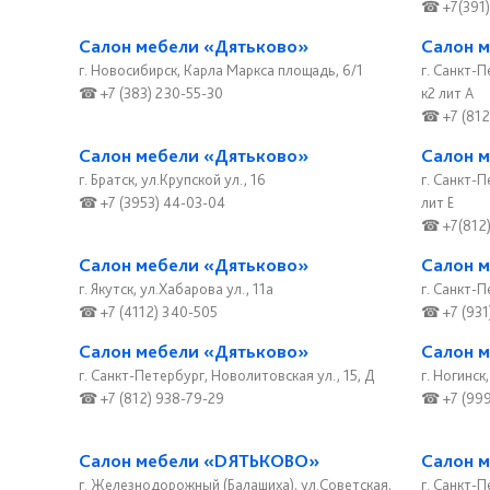
☎ +7(391)
Салон мебели «Дятьково»
Салон 
г. Новосибирск, Карла Маркса площадь, 6/1
г. Санкт-
☎ +7 (383) 230-55-30
к2 лит А
☎ +7 (812
Салон мебели «Дятьково»
Салон 
г. Братск, ул.Крупской ул., 16
г. Санкт-
☎ +7 (3953) 44-03-04
лит Е
☎ +7(812)
Салон мебели «Дятьково»
Салон 
г. Якутск, ул.Хабарова ул., 11а
г. Санкт-П
☎ +7 (4112) 340-505
☎ +7 (931
Салон мебели «Дятьково»
Салон 
г. Санкт-Петербург, Новолитовская ул., 15, Д
г. Ногинск
☎ +7 (812) 938-79-29
☎ +7 (999
Салон мебели «DЯТЬКОВО»
Салон 
г. Железнодорожный (Балашиха), ул.Советская,
г. Санкт-П