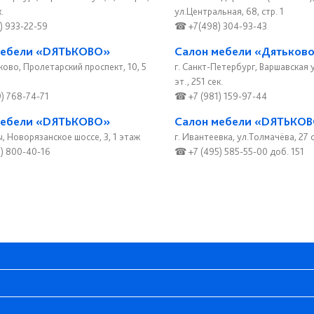
.
ул.Центральная, 68, стр. 1
) 933-22-59
☎ +7(498) 304-93-43
мебели «DЯТЬКОВО»
Салон мебели «Дятьков
ково, Пролетарский проспект, 10, 5
г. Санкт-Петербург, Варшавская ул.
эт., 251 сек.
) 768-74-71
☎ +7 (981) 159-97-44
мебели «DЯТЬКОВО»
Салон мебели «DЯТЬКО
, Новорязанское шоссе, 3, 1 этаж
г. Ивантеевка, ул.Толмачёва, 27 
) 800-40-16
☎ +7 (495) 585-55-00 доб. 151