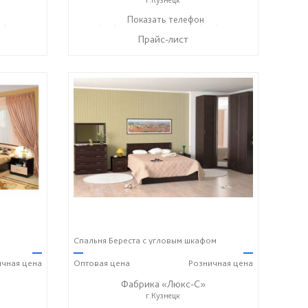
7) 428-44-55
+7 (937) 423-36-37
Показать телефон
+7 (937) 428-44-55
☎
☎
Прайс-лист
Спальня Береста с угловым шкафом
—
—
—
ичная
цена
Оптовая
цена
Розничная
цена
Фабрика «Люкс-С»
г.Кузнецк