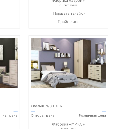
Фабрика «Зарон»
г.Богословка
+7 (8412) 21-50-66
Показать телефон
☎
Прайс-лист
Спальня ЛДСП 007
—
—
—
ичная
цена
Оптовая
цена
Розничная
цена
Фабрика «МИКС»
г.Кузнецк