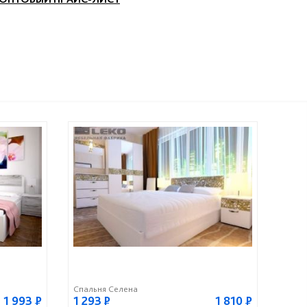
Спальня Селена
1 993
Р
1 293
Р
1 810
Р