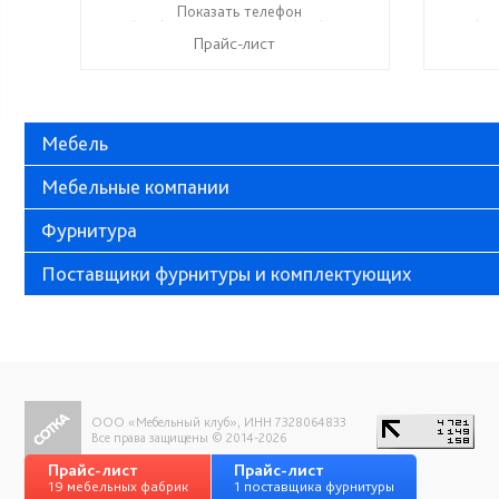
+ 7 (999) 748-11-11
Показать телефон
+7 (927) 286-06-63
+ 7 (99
☎
☎
☎
Прайс-лист
Мебель
Мебельные компании
Фурнитура
Поставщики фурнитуры и комплектующих
ООО «Мебельный клуб», ИНН 7328064833
Все права защищены © 2014-2026
Прайс-лист
Прайс-лист
19 мебельных фабрик
1 поставщика фурнитуры