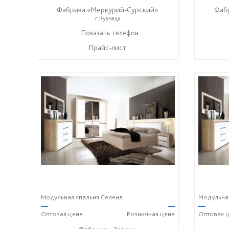
Фабрика «Меркурий-Сурский»
Фаб
г.Кузнецк
+7 (8415) 73-05-06
Показать телефон
+7 (937) 400-89-79
+7 (841
☎
☎
☎
Прайс-лист
Модульная спальня Селена
Модульная
—
—
—
Оптовая
цена
Розничная
цена
Оптовая
ц