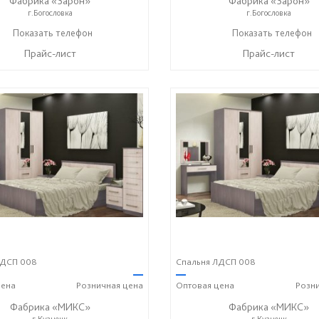
Фабрика «Зарон»
Фабрика «Зарон»
г.Богословка
г.Богословка
+7 (8412) 21-50-66
Показать телефон
+7 (8412) 21-50-66
Показать телефон
☎
☎
Прайс-лист
Прайс-лист
ЛДСП 008
Спальня ЛДСП 008
—
—
ена
Розничная
цена
Оптовая
цена
Розн
Фабрика «МИКС»
Фабрика «МИКС»
г.Кузнецк
г.Кузнецк