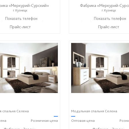
рика «Меркурий-Сурский»
Фабрика «Меркурий-Сурс
г.Кузнецк
г.Кузнецк
5) 73-05-06
Показать телефон
+7 (937) 400-89-79
+7 (8415) 73-05-06
Показать телефон
+7 (9
☎
☎
☎
Прайс-лист
Прайс-лист
 спальня Селена
Модульная спальня Селена
—
—
ена
Розничная
цена
Оптовая
цена
Розн