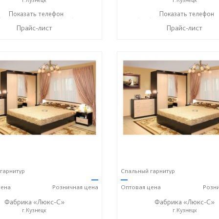
) 423-36-37
Показать телефон
+7 (937) 428-44-55
+7 (937) 423-36-37
Показать телефон
+7 (93
☎
☎
☎
Прайс-лист
Прайс-лист
гарнитур
Спальный гарнитур
—
—
ена
Розничная
цена
Оптовая
цена
Розн
Фабрика «Люкс-С»
Фабрика «Люкс-С»
г.Кузнецк
г.Кузнецк