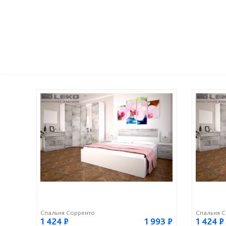
Спальня Сорренто
Спальня 
1 424
Р
1 993
Р
1 424
Р