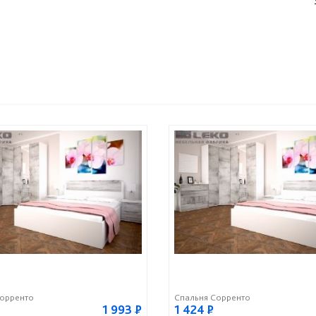
Сорренто
Спальня Сорренто
1 993
Р
1 424
Р