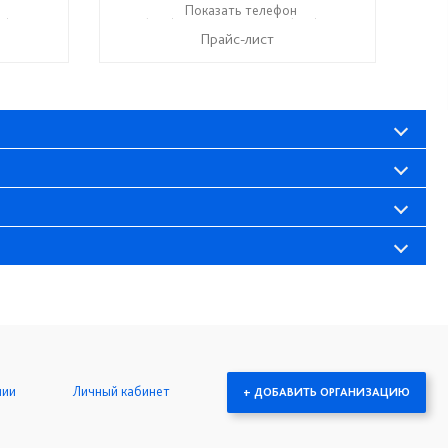
7) 286-06-63
+ 7 (999) 748-11-11
Показать телефон
+7 (927) 286-06-63
☎
☎
Прайс-лист
нии
Личный кабинет
+ ДОБАВИТЬ ОРГАНИЗАЦИЮ