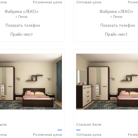
ена
Розничная
цена
Оптовая
цена
Розн
Фабрика «ЛЕКО»
Фабрика «ЛЕКО»
г.Пенза
г.Пенза
+7 (800) 222-93-90
Показать телефон
+7 (800) 222-93-90
Показать телефон
☎
☎
Прайс-лист
Прайс-лист
Эшли
Спальня Эшли
—
—
ена
Розничная
цена
Оптовая
цена
Розн