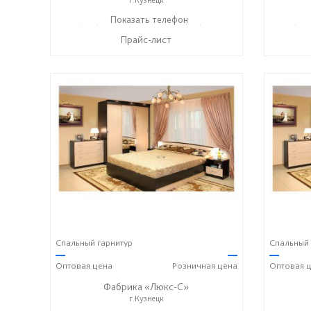
+7 (937) 423-36-37
Показать телефон
+7 (937) 428-44-55
+7 (937
☎
☎
☎
Прайс-лист
Спальный гарнитур
Спальный 
—
—
—
Оптовая
цена
Розничная
цена
Оптовая
ц
Фабрика «Люкс-С»
г.Кузнецк