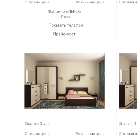
Оптовая
цена
Розничная
цена
Оптовая
ц
Фабрика «ЛЕКО»
г.Пенза
+7 (800) 222-93-90
Показать телефон
☎
Прайс-лист
Спальня Эшли
Спальня 
—
—
—
Оптовая
цена
Розничная
цена
Оптовая
ц