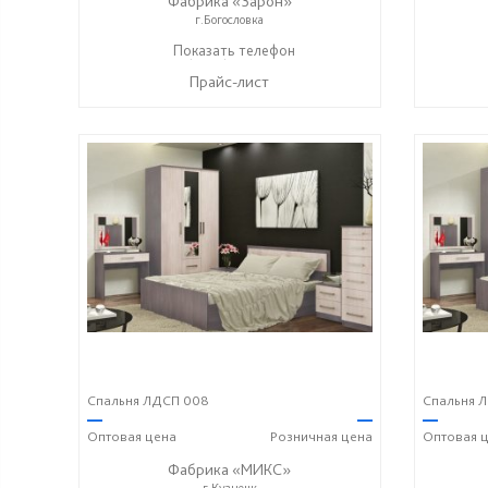
Фабрика «Зарон»
г.Богословка
+7 (8412) 21-50-66
Показать телефон
☎
Прайс-лист
Спальня ЛДСП 008
Спальня 
—
—
—
Оптовая
цена
Розничная
цена
Оптовая
ц
Фабрика «МИКС»
г.Кузнецк