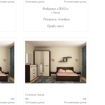
ичная
цена
Оптовая
цена
Розничная
цена
Фабрика «ЛЕКО»
г.Пенза
+7 (800) 222-93-90
Показать телефон
☎
Прайс-лист
Спальня Эшли
—
—
—
ичная
цена
Оптовая
цена
Розничная
цена