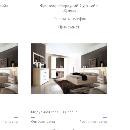
кий»
Фабрика «Меркурий-Сурский»
г.Кузнецк
37) 400-89-79
+7 (8415) 73-05-06
Показать телефон
+7 (937) 400-89-79
☎
☎
Прайс-лист
Модульная спальня Селена
—
—
—
ичная
цена
Оптовая
цена
Розничная
цена