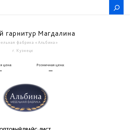
й гарнитур Магдалина
ельная фабрика «Альбина»
г. Кузнецк
я цена:
Розничная цена:
—
—
ОПТОВЫЙ ПРАЙС-ЛИСТ