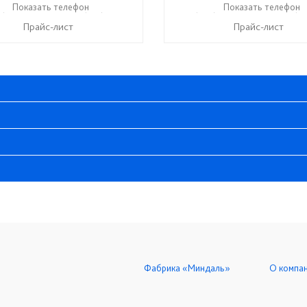
9) 748-11-11
Показать телефон
+7 (927) 286-06-63
+ 7 (999) 748-11-11
Показать телефон
+7 (92
☎
☎
☎
Прайс-лист
Прайс-лист
Фабрика «Миндаль»
О компа