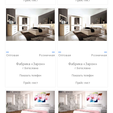
Прайс-лист
Прайс-лист
—
—
—
—
Оптовая
Розничная
Оптовая
Розничная
Фабрика «Зарон»
Фабрика «Зарон»
г.Богословка
г.Богословка
+7 (8412) 21-50-66
+7 (8412) 21-50-66
Показать телефон
Показать телефон
Прайс-лист
Прайс-лист