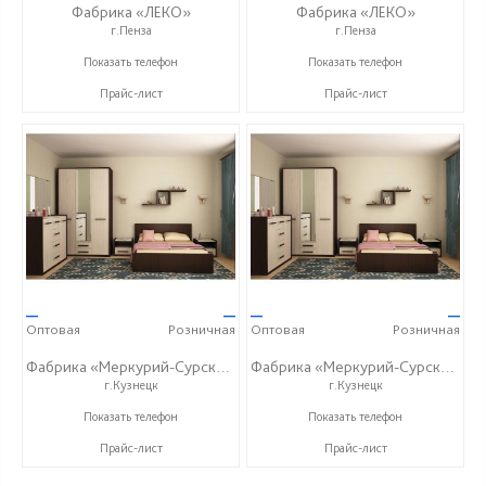
Фабрика «ЛЕКО»
Фабрика «ЛЕКО»
г.Пенза
г.Пенза
+7 (800) 222-93-90
+7 (800) 222-93-90
Показать телефон
Показать телефон
Прайс-лист
Прайс-лист
—
—
—
—
Оптовая
Розничная
Оптовая
Розничная
Фабрика «Меркурий-Сурский»
Фабрика «Меркурий-Сурский»
г.Кузнецк
г.Кузнецк
+7 (8415) 73-05-06
+7 (8415) 73-05-06
Показать телефон
Показать телефон
Прайс-лист
Прайс-лист