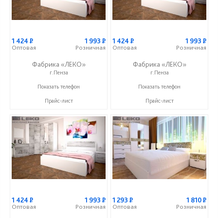
1 424
Р
1 993
Р
1 424
Р
1 993
Р
Оптовая
Розничная
Оптовая
Розничная
Фабрика «ЛЕКО»
Фабрика «ЛЕКО»
г.Пенза
г.Пенза
+7 (800) 222-93-90
+7 (800) 222-93-90
Показать телефон
Показать телефон
Прайс-лист
Прайс-лист
1 424
Р
1 993
Р
1 293
Р
1 810
Р
Оптовая
Розничная
Оптовая
Розничная