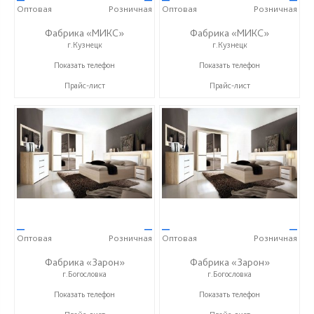
Оптовая
Розничная
Оптовая
Розничная
Фабрика «МИКС»
Фабрика «МИКС»
г.Кузнецк
г.Кузнецк
+7 (937) 423-36-37
+7 (937) 423-36-37
Показать телефон
Показать телефон
Прайс-лист
Прайс-лист
—
—
—
—
Оптовая
Розничная
Оптовая
Розничная
Фабрика «Зарон»
Фабрика «Зарон»
г.Богословка
г.Богословка
+7 (8412) 21-50-66
+7 (8412) 21-50-66
Показать телефон
Показать телефон