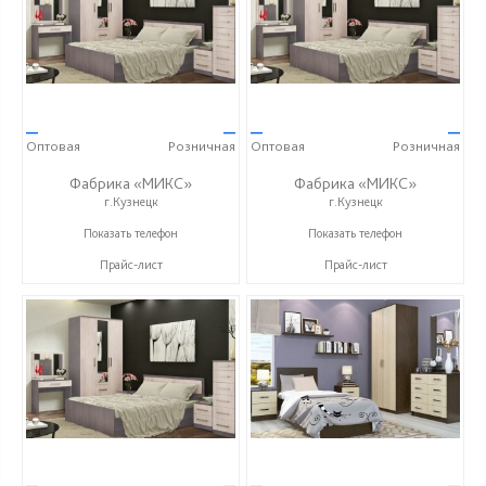
—
—
—
—
Оптовая
Розничная
Оптовая
Розничная
Фабрика «МИКС»
Фабрика «МИКС»
г.Кузнецк
г.Кузнецк
+7 (937) 423-36-37
+7 (937) 423-36-37
Показать телефон
Показать телефон
Прайс-лист
Прайс-лист
—
—
—
—