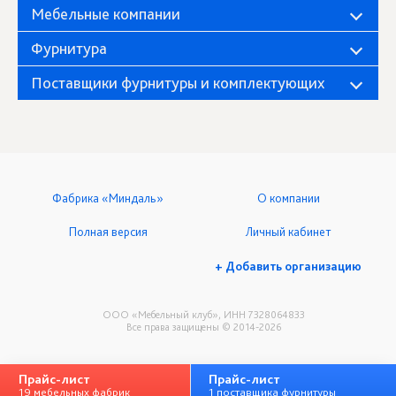
Мебельные компании
Фурнитура
Поставщики фурнитуры и комплектующих
Фабрика «Миндаль»
О компании
Полная версия
Личный кабинет
+ Добавить организацию
ООО «Мебельный клуб», ИНН 7328064833
Все права защищены © 2014-2026
Прайс-лист
Прайс-лист
19 мебельных фабрик
1 поставщика фурнитуры