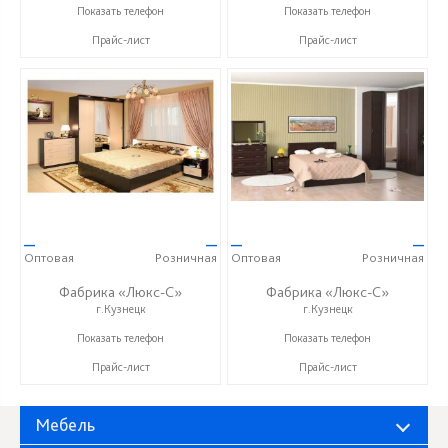
+ 7 (999) 748-11-11
+ 7 (999) 748-11-11
Показать телефон
Показать телефон
Прайс-лист
Прайс-лист
—
—
—
—
Оптовая
Розничная
Оптовая
Розничная
Фабрика «Люкс-С»
Фабрика «Люкс-С»
г.Кузнецк
г.Кузнецк
+ 7 (999) 748-11-11
+ 7 (999) 748-11-11
Показать телефон
Показать телефон
Прайс-лист
Прайс-лист
Мебель