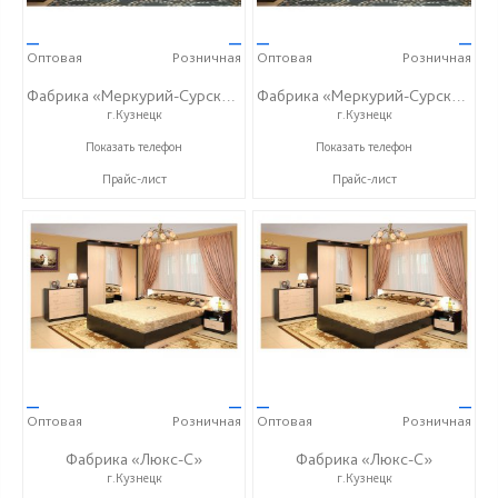
—
—
—
—
Оптовая
Розничная
Оптовая
Розничная
Фабрика «Меркурий-Сурский»
Фабрика «Меркурий-Сурский»
г.Кузнецк
г.Кузнецк
+7 (8415) 73-05-06
+7 (8415) 73-05-06
Показать телефон
Показать телефон
Прайс-лист
Прайс-лист
—
—
—
—
Оптовая
Розничная
Оптовая
Розничная
Фабрика «Люкс-С»
Фабрика «Люкс-С»
г.Кузнецк
г.Кузнецк