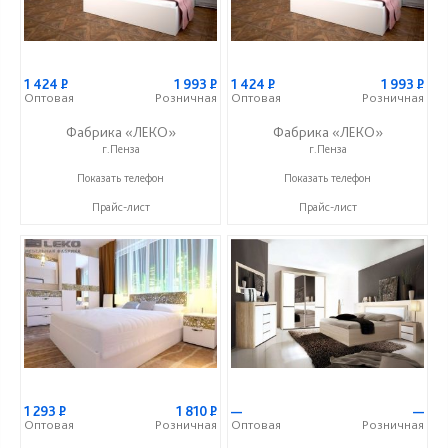
1 424
Р
1 993
Р
1 424
Р
1 993
Р
Оптовая
Розничная
Оптовая
Розничная
Фабрика «ЛЕКО»
Фабрика «ЛЕКО»
г.Пенза
г.Пенза
+7 (800) 222-93-90
+7 (800) 222-93-90
Показать телефон
Показать телефон
Прайс-лист
Прайс-лист
1 293
Р
1 810
Р
—
—
Оптовая
Розничная
Оптовая
Розничная