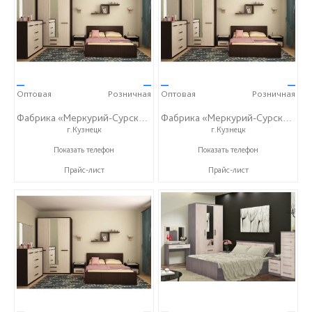
—
—
—
—
Оптовая
Розничная
Оптовая
Розничная
Фабрика «Меркурий-Сурский»
Фабрика «Меркурий-Сурский»
г.Кузнецк
г.Кузнецк
+7 (8415) 73-05-06
+7 (8415) 73-05-06
Показать телефон
Показать телефон
Прайс-лист
Прайс-лист
—
—
—
—