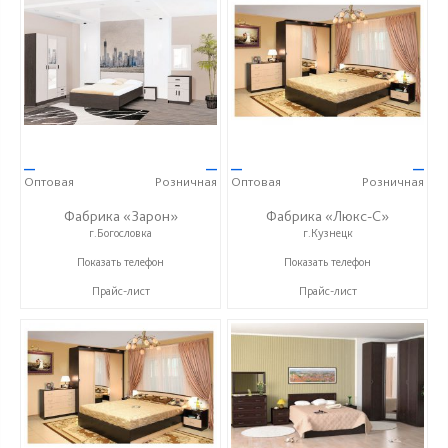
—
—
—
—
Оптовая
Розничная
Оптовая
Розничная
Фабрика «Зарон»
Фабрика «Люкс-С»
г.Богословка
г.Кузнецк
+7 (8412) 21-50-66
+ 7 (999) 748-11-11
Показать телефон
Показать телефон
Прайс-лист
Прайс-лист