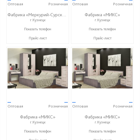
Оптовая
Розничная
Оптовая
Розничная
Фабрика «Меркурий-Сурский»
Фабрика «МИКС»
г.Кузнецк
г.Кузнецк
+7 (8415) 73-05-06
+7 (937) 423-36-37
Показать телефон
Показать телефон
Прайс-лист
Прайс-лист
—
—
—
—
Оптовая
Розничная
Оптовая
Розничная
Фабрика «МИКС»
Фабрика «МИКС»
г.Кузнецк
г.Кузнецк
+7 (937) 423-36-37
+7 (937) 423-36-37
Показать телефон
Показать телефон