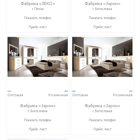
Фабрика «ЛЕКО»
Фабрика «Зарон»
г.Пенза
г.Богословка
+7 (800) 222-93-90
+7 (8412) 21-50-66
Показать телефон
Показать телефон
Прайс-лист
Прайс-лист
—
—
—
—
Оптовая
Розничная
Оптовая
Розничная
Фабрика «Зарон»
Фабрика «Зарон»
г.Богословка
г.Богословка
+7 (8412) 21-50-66
+7 (8412) 21-50-66
Показать телефон
Показать телефон
Прайс-лист
Прайс-лист