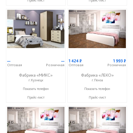
Прайс-лист
Прайс-лист
—
—
1 424
Р
1 993
Р
Оптовая
Розничная
Оптовая
Розничная
Фабрика «МИКС»
Фабрика «ЛЕКО»
г.Кузнецк
г.Пенза
+7 (937) 423-36-37
+7 (800) 222-93-90
Показать телефон
Показать телефон
Прайс-лист
Прайс-лист