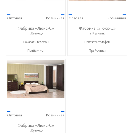
—
—
—
—
Оптовая
Розничная
Оптовая
Розничная
Фабрика «Люкс-С»
Фабрика «Люкс-С»
г.Кузнецк
г.Кузнецк
+ 7 (999) 748-11-11
+ 7 (999) 748-11-11
Показать телефон
Показать телефон
Прайс-лист
Прайс-лист
—
—
Оптовая
Розничная
Фабрика «Люкс-С»
г.Кузнецк