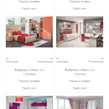
+ 7 (999) 748-11-11
+ 7 (999) 748-11-11
Показать телефон
Показать телефон
Прайс-лист
Прайс-лист
—
—
—
—
Оптовая
Розничная
Оптовая
Розничная
Фабрика «Люкс-С»
Фабрика «Люкс-С»
г.Кузнецк
г.Кузнецк
+ 7 (999) 748-11-11
+ 7 (999) 748-11-11
Показать телефон
Показать телефон
Прайс-лист
Прайс-лист