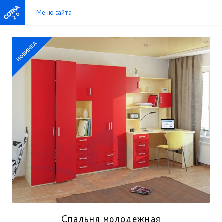
Меню сайта
2.0
Спальня молодежная