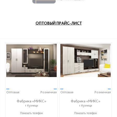
ОПТОВЫЙ ПРАЙС-ЛИСТ
—
—
—
—
Оптовая
Розничная
Оптовая
Розничная
Фабрика «МИКС»
Фабрика «МИКС»
г.Кузнецк
г.Кузнецк
+7 (937) 423-36-37
+7 (937) 423-36-37
Показать телефон
Показать телефон