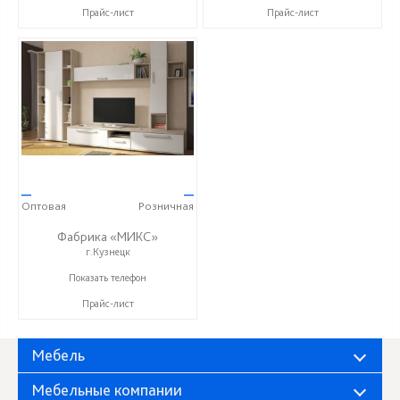
Прайс-лист
Прайс-лист
—
—
Оптовая
Розничная
Фабрика «МИКС»
г.Кузнецк
+7 (937) 423-36-37
Показать телефон
Прайс-лист
Мебель
Мебельные компании