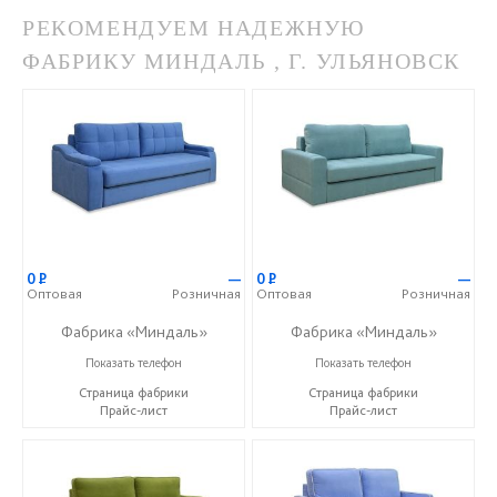
РЕКОМЕНДУЕМ НАДЕЖНУЮ
ФАБРИКУ МИНДАЛЬ , Г. УЛЬЯНОВСК
0
Р
—
0
Р
—
Оптовая
Розничная
Оптовая
Розничная
Фабрика «Миндаль»
Фабрика «Миндаль»
+7 (927) 630-62-82
+7 (927) 630-62-82
Показать телефон
Показать телефон
Страница фабрики
Страница фабрики
Прайс-лист
Прайс-лист