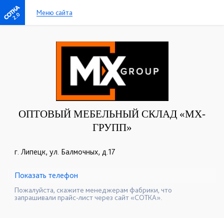
Меню сайта
2.0
ОПТОВЫЙ МЕБЕЛЬНЫЙ СКЛАД «МХ-
ГРУПП»
г. Липецк, ул. Балмочных, д.17
Показать телефон
+7 (920) 523-81-59
☎
Пожалуйста, скажите менеджерам фабрики, что
запрашивали прайс-лист через сайт «СОТКА».