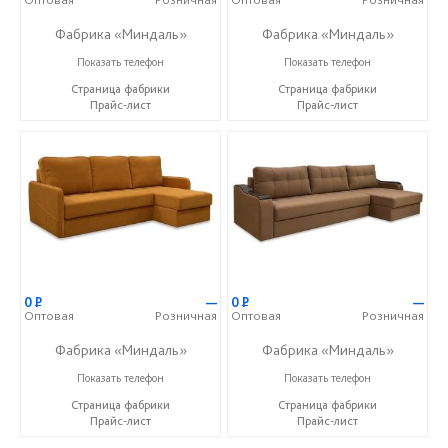
Фабрика «Миндаль»
Фабрика «Миндаль»
+7 (927) 630-62-82
+7 (927) 630-62-82
Показать телефон
Показать телефон
Страница фабрики
Страница фабрики
Прайс-лист
Прайс-лист
0
Р
—
0
Р
—
Оптовая
Розничная
Оптовая
Розничная
Фабрика «Миндаль»
Фабрика «Миндаль»
+7 (927) 630-62-82
+7 (927) 630-62-82
Показать телефон
Показать телефон
Страница фабрики
Страница фабрики
Прайс-лист
Прайс-лист