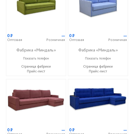
0
Р
—
0
Р
—
Оптовая
Розничная
Оптовая
Розничная
Фабрика «Миндаль»
Фабрика «Миндаль»
+7 (927) 630-62-82
+7 (927) 630-62-82
Показать телефон
Показать телефон
Страница фабрики
Страница фабрики
Прайс-лист
Прайс-лист
0
Р
—
0
Р
—
Оптовая
Розничная
Оптовая
Розничная