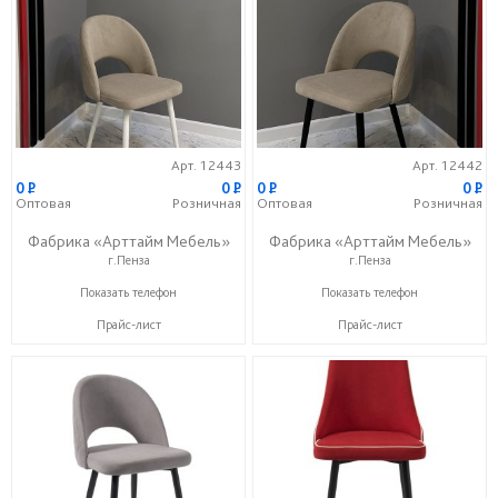
Арт. 12443
Арт. 12442
0
P
0
P
0
P
0
P
Оптовая
Розничная
Оптовая
Розничная
Фабрика «Арттайм Мебель»
Фабрика «Арттайм Мебель»
г.Пенза
г.Пенза
+7 (800) 201-23-49
+7 (800) 201-23-49
Показать телефон
Показать телефон
Прайс-лист
Прайс-лист