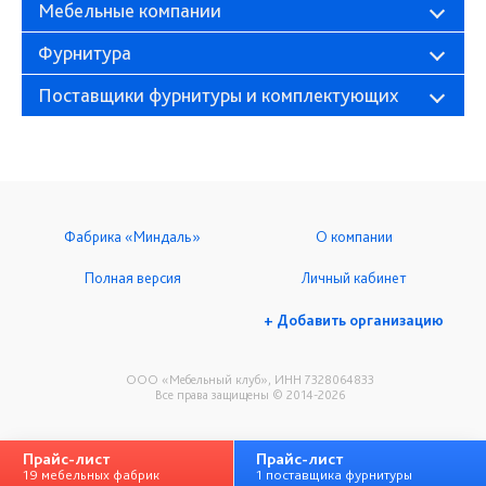
Мебельные компании
Фурнитура
Поставщики фурнитуры и комплектующих
Фабрика «Миндаль»
О компании
Полная версия
Личный кабинет
+ Добавить организацию
ООО «Мебельный клуб», ИНН 7328064833
Все права защищены © 2014-2026
Прайс-лист
Прайс-лист
19 мебельных фабрик
1 поставщика фурнитуры