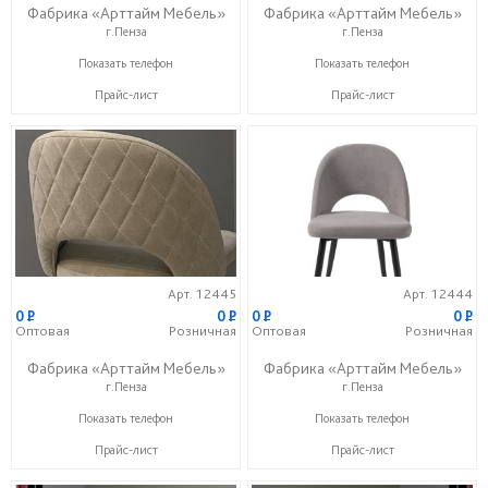
Фабрика «Арттайм Мебель»
Фабрика «Арттайм Мебель»
г.Пенза
г.Пенза
+7 (800) 201-23-49
+7 (800) 201-23-49
Показать телефон
Показать телефон
Прайс-лист
Прайс-лист
Арт. 12445
Арт. 12444
0
P
0
P
0
P
0
P
Оптовая
Розничная
Оптовая
Розничная
Фабрика «Арттайм Мебель»
Фабрика «Арттайм Мебель»
г.Пенза
г.Пенза
+7 (800) 201-23-49
+7 (800) 201-23-49
Показать телефон
Показать телефон
Прайс-лист
Прайс-лист