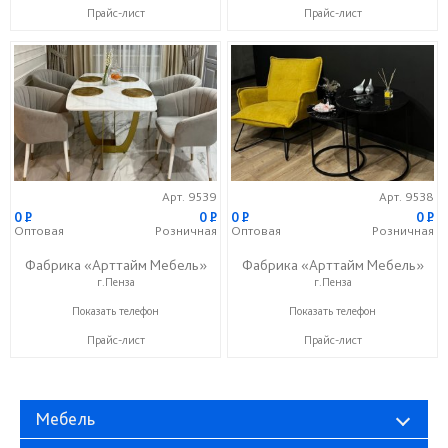
Прайс-лист
Прайс-лист
Арт. 9539
Арт. 9538
0
P
0
P
0
P
0
P
Оптовая
Розничная
Оптовая
Розничная
Фабрика «Арттайм Мебель»
Фабрика «Арттайм Мебель»
г.Пенза
г.Пенза
+7 (800) 201-23-49
+7 (800) 201-23-49
Показать телефон
Показать телефон
Прайс-лист
Прайс-лист
Мебель