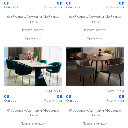
0
P
0
P
0
P
0
P
Оптовая
Розничная
Оптовая
Розничная
Фабрика «Арттайм Мебель»
Фабрика «Арттайм Мебель»
г.Пенза
г.Пенза
+7 (800) 201-23-49
+7 (800) 201-23-49
Показать телефон
Показать телефон
Прайс-лист
Прайс-лист
Арт. 9541
Арт. 9540
0
P
0
P
0
P
0
P
Оптовая
Розничная
Оптовая
Розничная
Фабрика «Арттайм Мебель»
Фабрика «Арттайм Мебель»
г.Пенза
г.Пенза
+7 (800) 201-23-49
+7 (800) 201-23-49
Показать телефон
Показать телефон