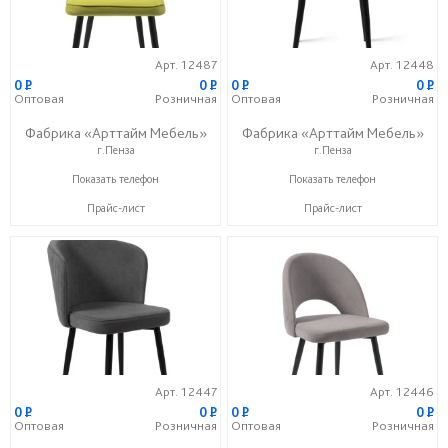
Арт. 12487
Арт. 12448
0
P
0
P
0
P
0
P
Оптовая
Розничная
Оптовая
Розничная
Фабрика «Арттайм Мебель»
Фабрика «Арттайм Мебель»
г.Пенза
г.Пенза
+7 (800) 201-23-49
+7 (800) 201-23-49
Показать телефон
Показать телефон
Прайс-лист
Прайс-лист
Арт. 12447
Арт. 12446
0
P
0
P
0
P
0
P
Оптовая
Розничная
Оптовая
Розничная