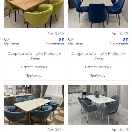
Арт. 9546
Арт. 9545
0
P
0
P
0
P
0
P
Оптовая
Розничная
Оптовая
Розничная
Фабрика «Арттайм Мебель»
Фабрика «Арттайм Мебель»
г.Пенза
г.Пенза
+7 (800) 201-23-49
+7 (800) 201-23-49
Показать телефон
Показать телефон
Прайс-лист
Прайс-лист
Арт. 9544
Арт. 9543