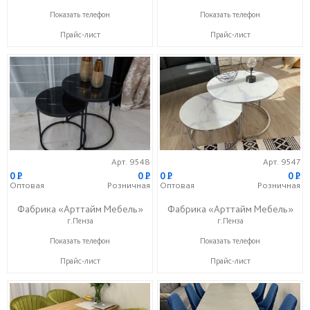
+7 (800) 201-23-49
+7 (800) 201-23-49
Показать телефон
Показать телефон
Прайс-лист
Прайс-лист
Арт. 9548
Арт. 9547
0
P
0
P
0
P
0
P
Оптовая
Розничная
Оптовая
Розничная
Фабрика «Арттайм Мебель»
Фабрика «Арттайм Мебель»
г.Пенза
г.Пенза
+7 (800) 201-23-49
+7 (800) 201-23-49
Показать телефон
Показать телефон
Прайс-лист
Прайс-лист