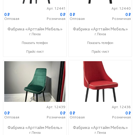
Арт. 12441
Арт. 12440
0
P
0
P
0
P
0
P
Оптовая
Розничная
Оптовая
Розничная
Фабрика «Арттайм Мебель»
Фабрика «Арттайм Мебель»
г.Пенза
г.Пенза
+7 (800) 201-23-49
+7 (800) 201-23-49
Показать телефон
Показать телефон
Прайс-лист
Прайс-лист
Арт. 12439
Арт. 12438
0
P
0
P
0
P
0
P
Оптовая
Розничная
Оптовая
Розничная
Фабрика «Арттайм Мебель»
Фабрика «Арттайм Мебель»
г.Пенза
г.Пенза