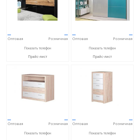
—
—
—
—
Оптовая
Розничная
Оптовая
Розничная
+7 (495) 181-91-83
+7 (495) 181-91-83
Показать телефон
Показать телефон
Прайс-лист
Прайс-лист
—
—
—
—
Оптовая
Розничная
Оптовая
Розничная
+7 (495) 181-91-83
+7 (495) 181-91-83
Показать телефон
Показать телефон