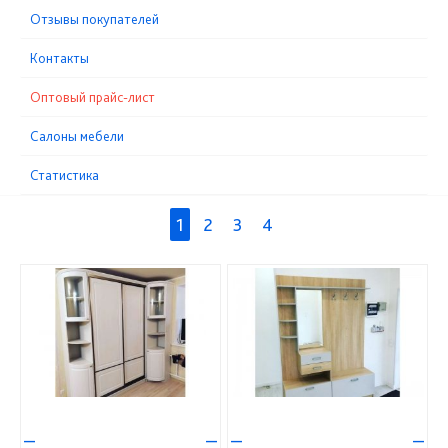
Отзывы покупателей
Контакты
Оптовый прайс-лист
Cалоны мебели
Статистика
1
2
3
4
—
—
—
—