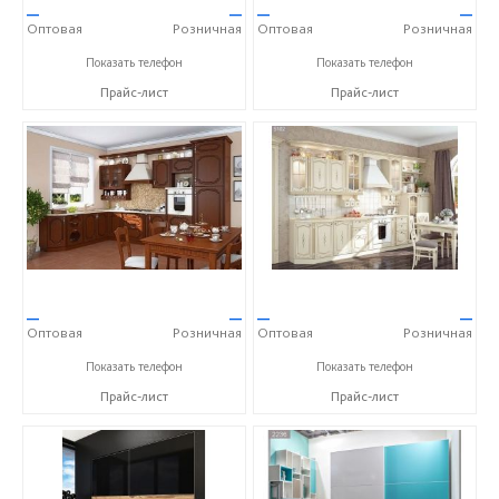
—
—
—
—
Оптовая
Розничная
Оптовая
Розничная
+7 (495) 181-91-83
+7 (495) 181-91-83
Показать телефон
Показать телефон
Прайс-лист
Прайс-лист
—
—
—
—
Оптовая
Розничная
Оптовая
Розничная
+7 (495) 181-91-83
+7 (495) 181-91-83
Показать телефон
Показать телефон
Прайс-лист
Прайс-лист