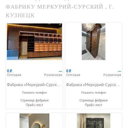
ФАБРИКУ МЕРКУРИЙ-СУРСКИЙ , Г.
КУЗНЕЦК
0
Р
—
0
Р
—
Оптовая
Розничная
Оптовая
Розничная
Фабрика «Меркурий-Сурский»
Фабрика «Меркурий-Сурский»
+7 (8415) 73-05-06
+7 (8415) 73-05-06
Показать телефон
Показать телефон
Страница фабрики
Страница фабрики
Прайс-лист
Прайс-лист