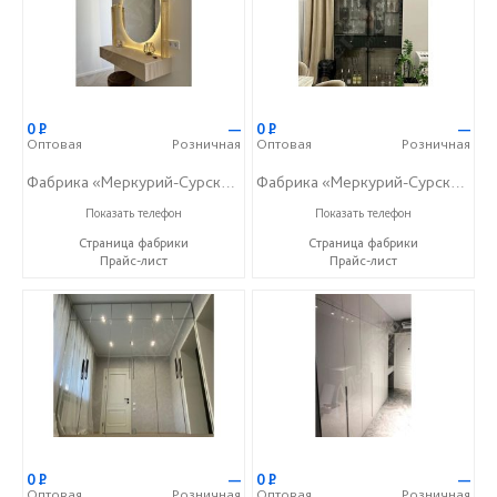
0
Р
—
0
Р
—
Оптовая
Розничная
Оптовая
Розничная
Фабрика «Меркурий-Сурский»
Фабрика «Меркурий-Сурский»
+7 (8415) 73-05-06
+7 (8415) 73-05-06
Показать телефон
Показать телефон
Страница фабрики
Страница фабрики
Прайс-лист
Прайс-лист
0
Р
—
0
Р
—
Оптовая
Розничная
Оптовая
Розничная