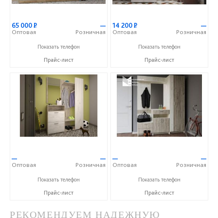
65 000
Р
—
14 200
Р
—
Оптовая
Розничная
Оптовая
Розничная
+7 (351) 939-03-53
+7 (351) 939-03-53
Показать телефон
Показать телефон
Прайс-лист
Прайс-лист
—
—
—
—
Оптовая
Розничная
Оптовая
Розничная
+7 (351) 939-03-53
+7 (351) 939-03-53
Показать телефон
Показать телефон
Прайс-лист
Прайс-лист
РЕКОМЕНДУЕМ НАДЕЖНУЮ