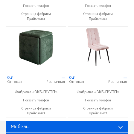
+7 (927) 391-50-09
+7 (927) 391-50-09
Показать телефон
Показать телефон
Страница фабрики
Страница фабрики
Прайс-лист
Прайс-лист
0
Р
—
0
Р
—
Оптовая
Розничная
Оптовая
Розничная
Фабрика «ВКБ-ГРУПП»
Фабрика «ВКБ-ГРУПП»
+7 (927) 391-50-09
+7 (927) 391-50-09
Показать телефон
Показать телефон
Страница фабрики
Страница фабрики
Прайс-лист
Прайс-лист
Мебель