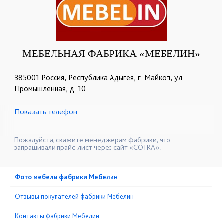
МЕБЕЛЬНАЯ ФАБРИКА «МЕБЕЛИН»
385001 Россия, Республика Адыгея, г. Майкоп, ул.
Промышленная, д. 10
Показать телефон
+7 (8772) 54-03-70
+7 (8772) 54-97-56
☎
☎
+7 (988) 476-64-92
☎
Пожалуйста, скажите менеджерам фабрики, что
запрашивали прайс-лист через сайт «СОТКА».
Фото мебели фабрики Мебелин
Отзывы покупателей фабрики Мебелин
Контакты фабрики Мебелин