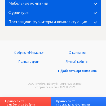
Мебельные компании
Фурнитура
Поставщики фурнитуры и комплектующих
Фабрика «Миндаль»
О компании
Полная версия
Личный кабинет
+ Добавить организацию
ООО «Мебельный клуб», ИНН 7328064833
Все права защищены © 2014-2026
Прайс-лист
Прайс-лист
19 мебельных фабрик
1 поставщика фурнитуры