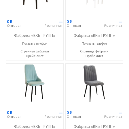
0
Р
—
0
Р
—
Оптовая
Розничная
Оптовая
Розничная
Фабрика «ВКБ-ГРУПП»
Фабрика «ВКБ-ГРУПП»
+7 (927) 391-50-09
+7 (927) 391-50-09
Показать телефон
Показать телефон
Страница фабрики
Страница фабрики
Прайс-лист
Прайс-лист
0
Р
—
0
Р
—
Оптовая
Розничная
Оптовая
Розничная
Фабрика «ВКБ-ГРУПП»
Фабрика «ВКБ-ГРУПП»