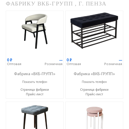
ФАБРИКУ ВКБ-ГРУПП , Г. ПЕНЗА
0
Р
—
0
Р
—
Оптовая
Розничная
Оптовая
Розничная
Фабрика «ВКБ-ГРУПП»
Фабрика «ВКБ-ГРУПП»
+7 (927) 391-50-09
+7 (927) 391-50-09
Показать телефон
Показать телефон
Страница фабрики
Страница фабрики
Прайс-лист
Прайс-лист