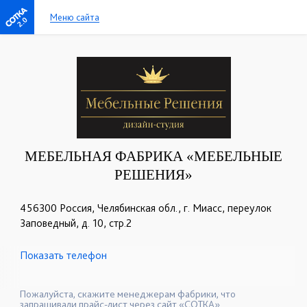
Меню сайта
2.0
МЕБЕЛЬНАЯ ФАБРИКА «МЕБЕЛЬНЫЕ
РЕШЕНИЯ»
456300 Россия, Челябинская обл., г. Миасс, переулок
Заповедный, д. 10, стр.2
Показать телефон
+7 (3513) 59-37-28
+7 (3513) 59-37-29
☎
☎
+7 (951) 433-90-28
+7 (908) 820-59-40
☎
☎
Пожалуйста, скажите менеджерам фабрики, что
запрашивали прайс-лист через сайт «СОТКА».