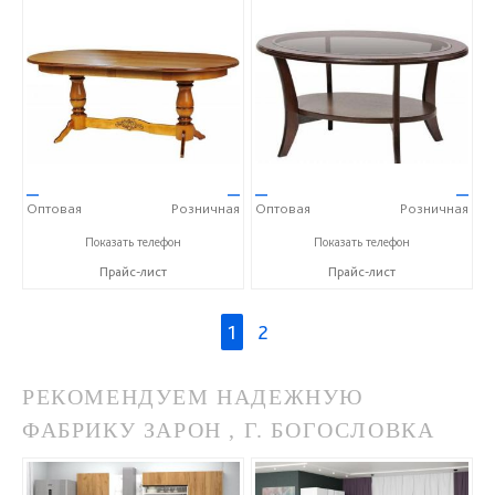
—
—
—
—
Оптовая
Розничная
Оптовая
Розничная
+375(1771)3-14-32
+375(1771)3-14-32
Показать телефон
Показать телефон
Прайс-лист
Прайс-лист
1
2
РЕКОМЕНДУЕМ НАДЕЖНУЮ
ФАБРИКУ ЗАРОН , Г. БОГОСЛОВКА