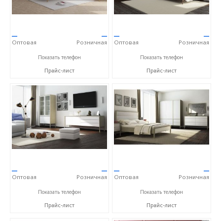
—
—
—
—
Оптовая
Розничная
Оптовая
Розничная
+375(1771)3-14-32
+375(1771)3-14-32
Показать телефон
Показать телефон
Прайс-лист
Прайс-лист
—
—
—
—
Оптовая
Розничная
Оптовая
Розничная
+375(1771)3-14-32
+375(1771)3-14-32
Показать телефон
Показать телефон
Прайс-лист
Прайс-лист