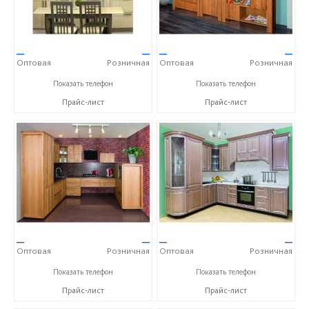
—
—
—
—
Оптовая
Розничная
Оптовая
Розничная
+375(1771)3-14-32
+375(1771)3-14-32
Показать телефон
Показать телефон
Прайс-лист
Прайс-лист
—
—
—
—
Оптовая
Розничная
Оптовая
Розничная
+375(1771)3-14-32
+375(1771)3-14-32
Показать телефон
Показать телефон
Прайс-лист
Прайс-лист