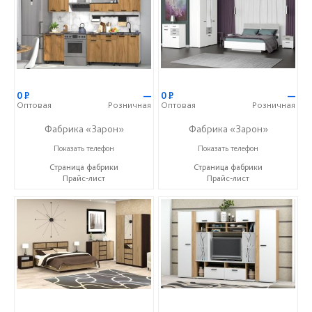
0
Р
—
0
Р
—
Оптовая
Розничная
Оптовая
Розничная
Фабрика «Зарон»
Фабрика «Зарон»
+7 (8412) 21-50-66
+7 (8412) 21-50-66
Показать телефон
Показать телефон
Страница фабрики
Страница фабрики
Прайс-лист
Прайс-лист