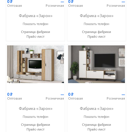
0
Р
—
0
Р
—
Оптовая
Розничная
Оптовая
Розничная
Фабрика «Зарон»
Фабрика «Зарон»
+7 (8412) 21-50-66
+7 (8412) 21-50-66
Показать телефон
Показать телефон
Страница фабрики
Страница фабрики
Прайс-лист
Прайс-лист
0
Р
—
0
Р
—
Оптовая
Розничная
Оптовая
Розничная
Фабрика «Зарон»
Фабрика «Зарон»
+7 (8412) 21-50-66
+7 (8412) 21-50-66
Показать телефон
Показать телефон
Страница фабрики
Страница фабрики
Прайс-лист
Прайс-лист