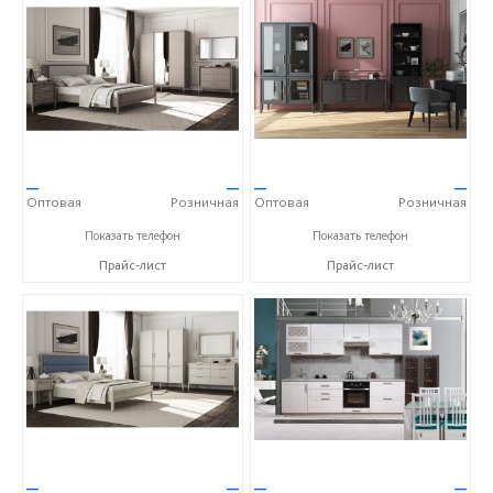
—
—
—
—
Оптовая
Розничная
Оптовая
Розничная
+375(1771)3-14-32
+375(1771)3-14-32
Показать телефон
Показать телефон
Прайс-лист
Прайс-лист
—
—
—
—