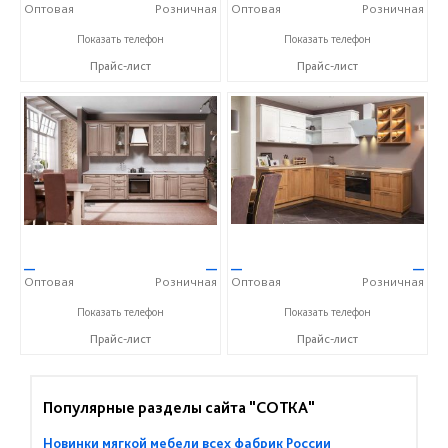
Оптовая
Розничная
Оптовая
Розничная
+375(1771)3-14-32
+375(1771)3-14-32
Показать телефон
Показать телефон
Прайс-лист
Прайс-лист
—
—
—
—
Оптовая
Розничная
Оптовая
Розничная
+375(1771)3-14-32
+375(1771)3-14-32
Показать телефон
Показать телефон
Прайс-лист
Прайс-лист
Популярные разделы сайта "СОТКА"
Новинки мягкой мебели всех фабрик России