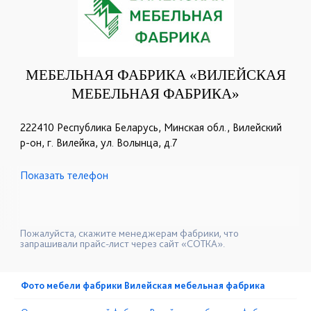
МЕБЕЛЬНАЯ ФАБРИКА «ВИЛЕЙСКАЯ
МЕБЕЛЬНАЯ ФАБРИКА»
222410 Республика Беларусь, Минская обл., Вилейский
р-он, г. Вилейка, ул. Волынца, д.7
Показать телефон
+375(1771)3-14-32
+375(1771)3-14-08
☎
☎
+375(1771)3-14-40
+375(1771)7-85-45
☎
☎
+375(29)3-389-679
☎
Пожалуйста, скажите менеджерам фабрики, что
запрашивали прайс-лист через сайт «СОТКА».
Фото мебели фабрики Вилейская мебельная фабрика