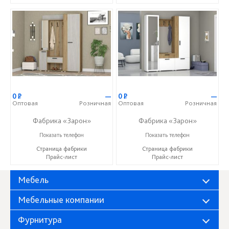
0
Р
—
0
Р
—
Оптовая
Розничная
Оптовая
Розничная
Фабрика «Зарон»
Фабрика «Зарон»
+7 (8412) 21-50-66
+7 (8412) 21-50-66
Показать телефон
Показать телефон
Страница фабрики
Страница фабрики
Прайс-лист
Прайс-лист
Мебель
Мебельные компании
Фурнитура