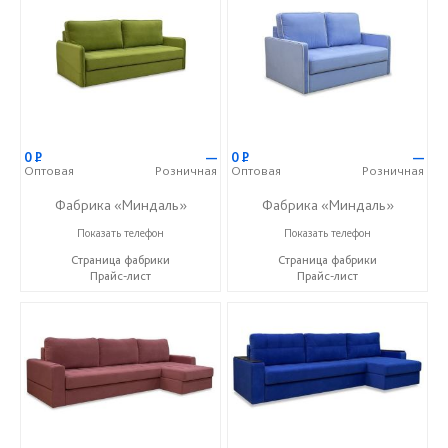
0
Р
—
0
Р
—
Оптовая
Розничная
Оптовая
Розничная
Фабрика «Миндаль»
Фабрика «Миндаль»
+7 (927) 630-62-82
+7 (927) 630-62-82
Показать телефон
Показать телефон
Страница фабрики
Страница фабрики
Прайс-лист
Прайс-лист