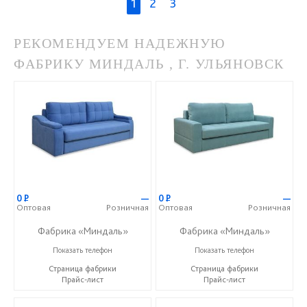
1
2
3
РЕКОМЕНДУЕМ НАДЕЖНУЮ
ФАБРИКУ МИНДАЛЬ , Г. УЛЬЯНОВСК
0
Р
—
0
Р
—
Оптовая
Розничная
Оптовая
Розничная
Фабрика «Миндаль»
Фабрика «Миндаль»
+7 (927) 630-62-82
+7 (927) 630-62-82
Показать телефон
Показать телефон
Страница фабрики
Страница фабрики
Прайс-лист
Прайс-лист