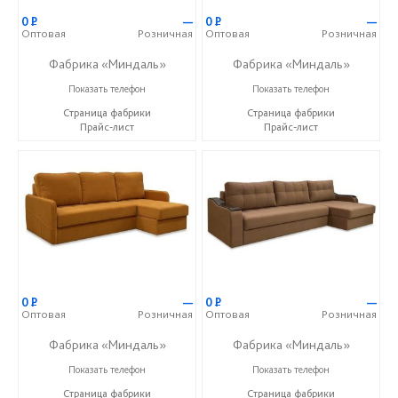
0
Р
—
0
Р
—
Оптовая
Розничная
Оптовая
Розничная
Фабрика «Миндаль»
Фабрика «Миндаль»
+7 (927) 630-62-82
+7 (927) 630-62-82
Показать телефон
Показать телефон
Страница фабрики
Страница фабрики
Прайс-лист
Прайс-лист
0
Р
—
0
Р
—
Оптовая
Розничная
Оптовая
Розничная
Фабрика «Миндаль»
Фабрика «Миндаль»
+7 (927) 630-62-82
+7 (927) 630-62-82
Показать телефон
Показать телефон
Страница фабрики
Страница фабрики