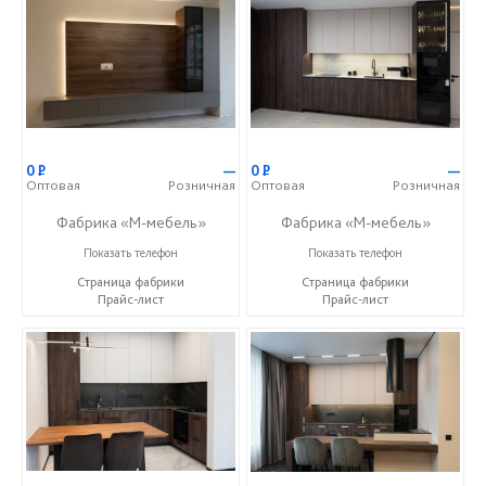
0
Р
—
0
Р
—
Оптовая
Розничная
Оптовая
Розничная
Фабрика «М-мебель»
Фабрика «М-мебель»
+7 (902) 349-19-19
+7 (902) 349-19-19
Показать телефон
Показать телефон
Страница фабрики
Страница фабрики
Прайс-лист
Прайс-лист