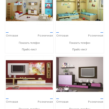
—
—
—
—
Оптовая
Розничная
Оптовая
Розничная
+7 (903) 522-59-49
+7 (903) 522-59-49
Показать телефон
Показать телефон
Прайс-лист
Прайс-лист
—
—
—
—
Оптовая
Розничная
Оптовая
Розничная
+7 (903) 522-59-49
+7 (903) 522-59-49