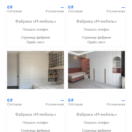
0
Р
—
0
Р
—
Оптовая
Розничная
Оптовая
Розничная
Фабрика «М-мебель»
Фабрика «М-мебель»
+7 (902) 349-19-19
+7 (902) 349-19-19
Показать телефон
Показать телефон
Страница фабрики
Страница фабрики
Прайс-лист
Прайс-лист
0
Р
—
0
Р
—
Оптовая
Розничная
Оптовая
Розничная
Фабрика «М-мебель»
Фабрика «М-мебель»
+7 (902) 349-19-19
+7 (902) 349-19-19
Показать телефон
Показать телефон
Страница фабрики
Страница фабрики